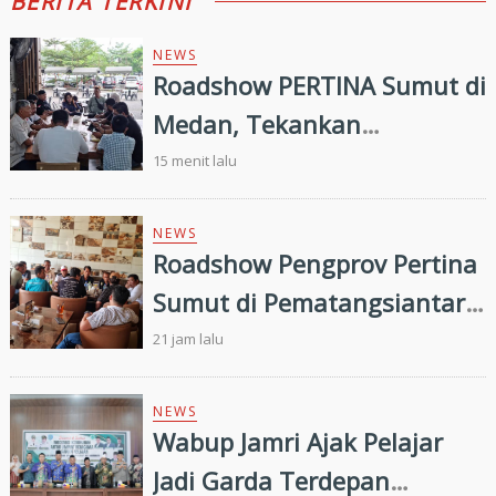
BERITA TERKINI
NEWS
Roadshow PERTINA Sumut di
Medan, Tekankan
Penguatan Organisasi dan
15 menit lalu
Persiapan Porprovsu 2026
NEWS
Roadshow Pengprov Pertina
Sumut di Pematangsiantar,
Perkuat Pembinaan Atlet
21 jam lalu
Menuju Porprovsu 2026
NEWS
Wabup Jamri Ajak Pelajar
Jadi Garda Terdepan