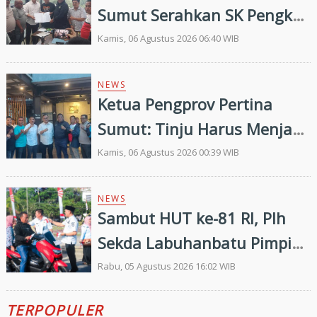
Sumut Serahkan SK Pengkab
Pertina Madina Periode
Kamis, 06 Agustus 2026 06:40 WIB
2026–2030
NEWS
Ketua Pengprov Pertina
Sumut: Tinju Harus Menjadi
Jalan Membangun Masa
Kamis, 06 Agustus 2026 00:39 WIB
Depan Generasi Muda
NEWS
Sambut HUT ke-81 RI, Plh
Sekda Labuhanbatu Pimpin
Pembagian 300 Bendera
Rabu, 05 Agustus 2026 16:02 WIB
Merah Putih
TERPOPULER