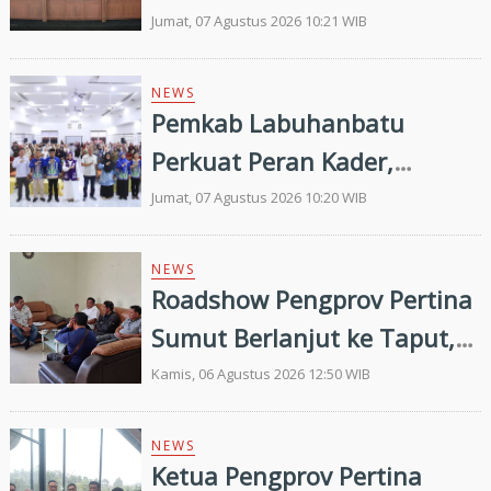
Merawat Kerukunan di Era
Jumat, 07 Agustus 2026 10:21 WIB
Digital
NEWS
Pemkab Labuhanbatu
Perkuat Peran Kader,
Efektivitas Penurunan
Jumat, 07 Agustus 2026 10:20 WIB
Stunting Masih Menjadi
Tantangan Bersama
NEWS
Roadshow Pengprov Pertina
Sumut Berlanjut ke Taput,
Pengkab Siap Dukung
Kamis, 06 Agustus 2026 12:50 WIB
Pembinaan dan Targetkan
Prestasi di Porprovsu 2026
NEWS
Ketua Pengprov Pertina