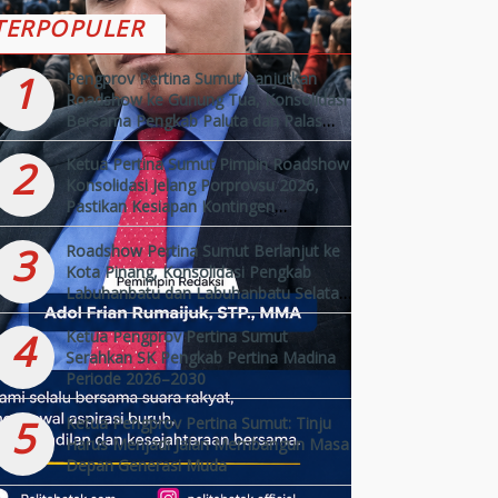
TERPOPULER
1
Pengprov Pertina Sumut Lanjutkan
Roadshow ke Gunung Tua, Konsolidasi
Bersama Pengkab Paluta dan Palas
Jelang Porprovsu 2026
2
Ketua Pertina Sumut Pimpin Roadshow
Konsolidasi Jelang Porprovsu 2026,
Pastikan Kesiapan Kontingen
Kabupaten/Kota
3
Roadshow Pertina Sumut Berlanjut ke
Kota Pinang, Konsolidasi Pengkab
Labuhanbatu dan Labuhanbatu Selatan
Jelang Porprovsu 2026
4
Ketua Pengprov Pertina Sumut
Serahkan SK Pengkab Pertina Madina
Periode 2026–2030
5
Ketua Pengprov Pertina Sumut: Tinju
Harus Menjadi Jalan Membangun Masa
Depan Generasi Muda