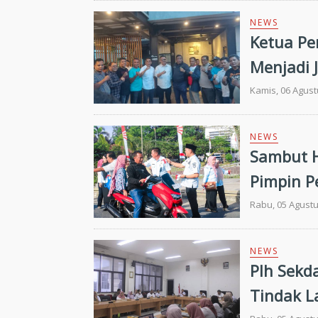
NEWS
Ketua Pe
Menjadi
Generas
Kamis, 06 Agust
NEWS
Sambut H
Pimpin P
Rabu, 05 Agustu
NEWS
Plh Sekd
Tindak L