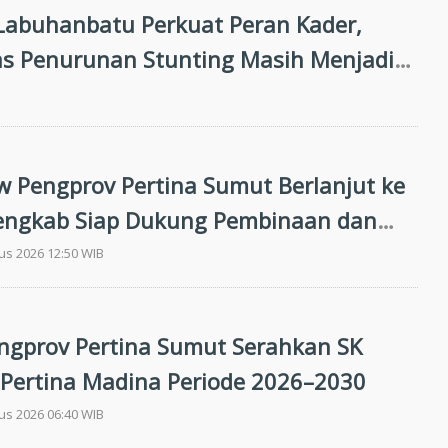
abuhanbatu Perkuat Peran Kader,
tas Penurunan Stunting Masih Menjadi
an Bersama
 Pengprov Pertina Sumut Berlanjut ke
engkab Siap Dukung Pembinaan dan
n Prestasi di Porprovsu 2026
us 2026 12:50 WIB
ngprov Pertina Sumut Serahkan SK
Pertina Madina Periode 2026–2030
us 2026 06:40 WIB