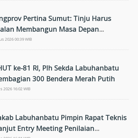
ngprov Pertina Sumut: Tinju Harus
 Jalan Membangun Masa Depan
i Muda
us 2026 00:39 WIB
UT ke-81 RI, Plh Sekda Labuhanbatu
embagian 300 Bendera Merah Putih
s 2026 16:02 WIB
akab Labuhanbatu Pimpin Rapat Teknis
anjut Entry Meeting Penilaian