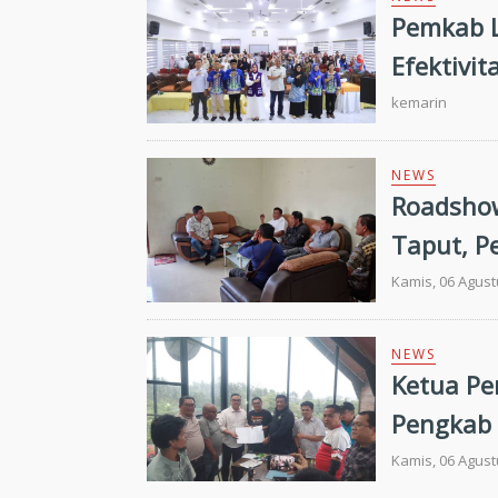
Pemkab L
Efektivi
Tantang
kemarin
NEWS
Roadshow
Taput, P
Targetka
Kamis, 06 Agust
NEWS
Ketua Pe
Pengkab 
Kamis, 06 Agust