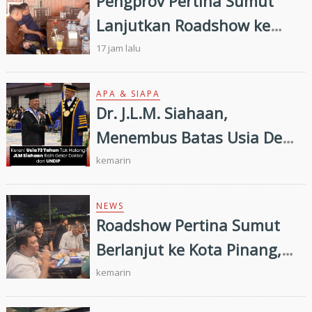
Pengprov Pertina Sumut
Ombudsman RI tahun 2026
Lanjutkan Roadshow ke
Gunung Tua, Konsolidasi
17 jam lalu
Bersama Pengkab Paluta
dan Palas Jelang Porprovsu
APA & SIAPA
Dr. J.L.M. Siahaan,
2026
Menembus Batas Usia Demi
Ilmu Pengetahuan
kemarin
NEWS
Roadshow Pertina Sumut
Berlanjut ke Kota Pinang,
Konsolidasi Pengkab
kemarin
Labuhanbatu dan