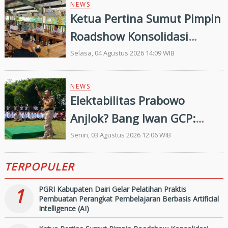
Labuhanbatu Selatan Jelang
NEWS
Ketua Pertina Sumut Pimpin
Porprovsu 2026
Roadshow Konsolidasi
Jelang Porprovsu 2026,
Selasa, 04 Agustus 2026 14:09 WIB
Pastikan Kesiapan
Kontingen Kabupaten/Kota
NEWS
Elektabilitas Prabowo
Anjlok? Bang Iwan GCP:
"Londo Ireng, Jangan
Senin, 03 Agustus 2026 12:06 WIB
Bermimpi Ganti Presiden!
TERPOPULER
Bangun dari Tidurmu, Ini
Presiden Pilihan Rakyat
1
PGRI Kabupaten Dairi Gelar Pelatihan Praktis
Pembuatan Perangkat Pembelajaran Berbasis Artificial
Indonesia"
Intelligence (AI)