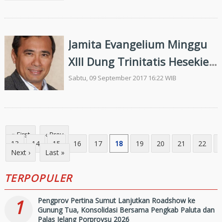
Jamita Evangelium Minggu
XIII Dung Trinitatis Hesekiel
33, 7-9 Dipabangkit Gabe
Sabtu, 09 September 2017 16:22 WIB
Siparorot
« First
‹ Prev
...
13
14
15
16
17
18
19
20
21
22
Next ›
Last »
TERPOPULER
1
Pengprov Pertina Sumut Lanjutkan Roadshow ke
Gunung Tua, Konsolidasi Bersama Pengkab Paluta dan
Palas Jelang Porprovsu 2026