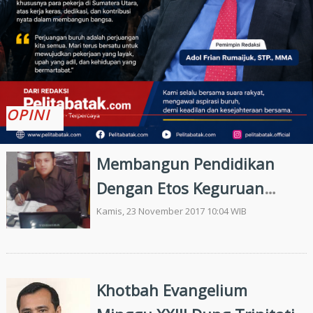
OPINI
Membangun Pendidikan
Dengan Etos Keguruan
Profesional (Refleksi Hari
Kamis, 23 November 2017 10:04 WIB
Guru Nasional, 25
Nopember 2017)
Khotbah Evangelium