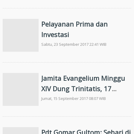
145: 1-8 "Tung So Tardodo
do Hatimbulon ni Jahowa"
Pelayanan Prima dan
Investasi
Sabtu, 23 September 2017 22:41 WIB
Jamita Evangelium Minggu
XIV Dung Trinitatis, 17
September 2017: Roma 14:
Jumat, 15 September 2017 08:07 WIB
1-12 "Masianjuan di Angka
Hagaleon"
Pdt Gomar Gultom: Sehari di