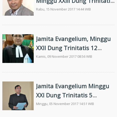
Minggu XXIII Dung Trinitatis
19 Nopember 2017 Teks:
Rabu, 15 November 2017 14:44 WIB
Zephania 1: 7, 12-18
"Bersiaplah Menyambut
Hari Tuhan"
Jamita Evangelium, Minggu
XXII Dung Trinitatis 12
November 2017, Turpuk:
Kamis, 09 November 2017 08:56 WIB
Mateus 25: 1-13 "Mangolu
di Bagasan Habisuhon
dohot Haporseaon"
Jamita Evangelium Minggu
XXI Dung Trinitatis 5
Nopember 2017: Mika 3: 5-
Minggu, 05 November 2017 14:51 WIB
12 Pasombu Jahowa