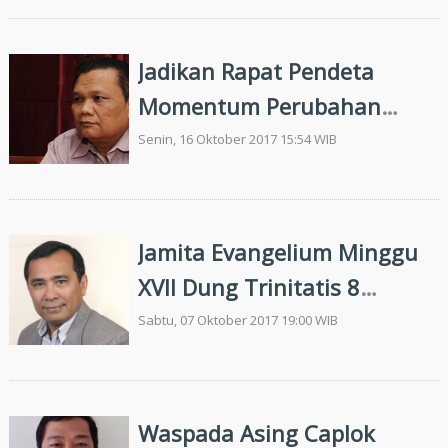
Jadikan Rapat Pendeta
Momentum Perubahan
Pengangkatan Ephorus
Senin, 16 Oktober 2017 15:54 WIB
Jamita Evangelium Minggu
XVII Dung Trinitatis 8
Oktober 2017, Jesaya 5: 1-7
Sabtu, 07 Oktober 2017 19:00 WIB
"Parbuehon ma na
denggan."
Waspada Asing Caplok