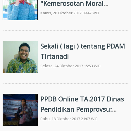
"Kemerosotan Moral
Mahasiswa"
Kamis, 26 Oktober 2017 09:47 WIB
Sekali ( lagi ) tentang PDAM
Tirtanadi
Selasa, 24 Oktober 2017 15:53 WIB
PPDB Online TA.2017 Dinas
Pendidikan Pemprovsu:
Pencitraan Gagal Total
Rabu, 18 Oktober 2017 21:07 WIB