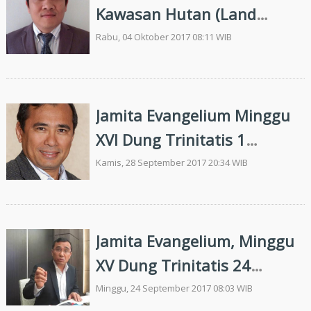
Kawasan Hutan (Land
Grabbing dan Bio Piracy)
Rabu, 04 Oktober 2017 08:11 WIB
dengan Kedok Investasi
Berkelanjutan Pariwisata
Jamita Evangelium Minggu
XVI Dung Trinitatis 1
Oktober 2017, Mateus 21:
Kamis, 28 September 2017 20:34 WIB
23-32 : "Mananda dohot
Mangulahon Lomo ni Roha
ni Debata"
Jamita Evangelium, Minggu
XV Dung Trinitatis 24
September 2017: Psalmen
Minggu, 24 September 2017 08:03 WIB