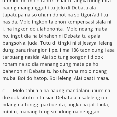
ummuli do molo tadok maaf tu angka donganta
naung mangangguhi tu jolo di Debata ala
tapatupa na so uhum dohot na so tigor/adil tu
nasida. Molo ingkon talehon kompensasi siala ni
i, na ingkon do ulahononta. Molo ndang muba
ho, ingot dia na binahen ni Debata tu apala
bangsoNa, Juda. Tutu di tingki ni si Jesaya, leleng
dung panurirangion i pe, i ma 186 taon dung i asa
tarbuang nasida. Alai so tung songon i didok
roham na so dia manang dung mate pe ho
bahenon ni Debata tu ho uhumna molo ndang
muba. Boi do hatop. Boi leleng. Alai pasti masa.
c.
Molo tahilala na naung mandalani uhum na
dokdok situtu hita sian Debata ala saleleng on
ndang na tonggi parbuenta, angka na jat taula,
minim, manang tung so adong na denggan