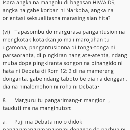
Isara angka na mangolu di bagasan HIV/AIDS,
angka na gabe korban ni Narkoba, angka na
orientasi seksualitasna marasing sian hita?
(vi)
Tapasombu do margurasa pangantusion na
mengkotak-kotakkan jolma i marojahan tu
ugamona, pangantusionna di tonga-tonga ni
parsaoranta, di pingkiran nang ate-atenta, ndang
muba dope pingkiranta songon na pinangido ni
hata ni Debata di Rom 12: 2 di na mamereng
donganta, gabe ndang taboto be dia na denggan,
dia na hinalomohon ni roha ni Debata?
8.
Marguru tu pangarimang-rimangion i,
tauduti ma na mangihuton:
a.
Puji ma Debata molo didok
pangarimangrimangionmi denggan do parbue ni