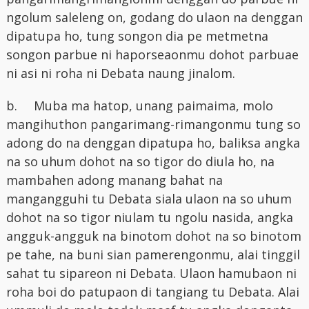
ngolum saleleng on, godang do ulaon na denggan
dipatupa ho, tung songon dia pe metmetna
songon parbue ni haporseaonmu dohot parbuae
ni asi ni roha ni Debata naung jinalom.
b.
Muba ma hatop, unang paimaima, molo
mangihuthon pangarimang-rimangonmu tung so
adong do na denggan dipatupa ho, baliksa angka
na so uhum dohot na so tigor do diula ho, na
mambahen adong manang bahat na
mangangguhi tu Debata siala ulaon na so uhum
dohot na so tigor niulam tu ngolu nasida, angka
angguk-angguk na binotom dohot na so binotom
pe tahe, na buni sian pamerengonmu, alai tinggil
sahat tu sipareon ni Debata. Ulaon hamubaon ni
roha boi do patupaon di tangiang tu Debata. Alai