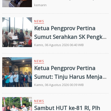
Pengkab Siap Dukung
kemarin
Pembinaan dan Targetkan
Prestasi di Porprovsu 2026
NEWS
Ketua Pengprov Pertina
Sumut Serahkan SK Pengkab
Pertina Madina Periode
Kamis, 06 Agustus 2026 06:40 WIB
2026–2030
NEWS
Ketua Pengprov Pertina
Sumut: Tinju Harus Menjadi
Jalan Membangun Masa
Kamis, 06 Agustus 2026 00:39 WIB
Depan Generasi Muda
NEWS
Sambut HUT ke-81 RI, Plh