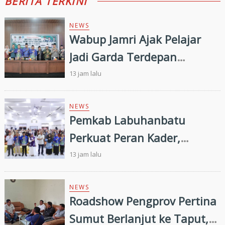
BERITA TERKINI
NEWS
Wabup Jamri Ajak Pelajar
Jadi Garda Terdepan
Merawat Kerukunan di Era
13 jam lalu
Digital
NEWS
Pemkab Labuhanbatu
Perkuat Peran Kader,
Efektivitas Penurunan
13 jam lalu
Stunting Masih Menjadi
Tantangan Bersama
NEWS
Roadshow Pengprov Pertina
Sumut Berlanjut ke Taput,