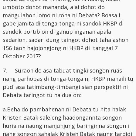
umboto dohot mananda, alai dohot do
mangulahon lomo ni roha ni Debata? Boasa i
gabe jamita di tonga-tonga ni sandok HKBP di
sandok portibion di ganup inganan apala
sadarion, sadari dung taingot dohot tahalashon
156 taon hajojongjong ni HKBP di tanggal 7
Oktober 2017?
7.
Suraon do asa tabuat tingki songon ruas
nang parhobas di tonga-tonga ni HKBP manaili tu
pudi asa tatimbang-timbangi sian perspektif ni
Debata taringot tu na dua on:
a.Beha do pambahenan ni Debata tu hita halak
Kristen Batak saleleng haadongannta songon
huria na naung manjunjung baringinna songon i
nang songon sahalak Kristen Batak naung tardidi