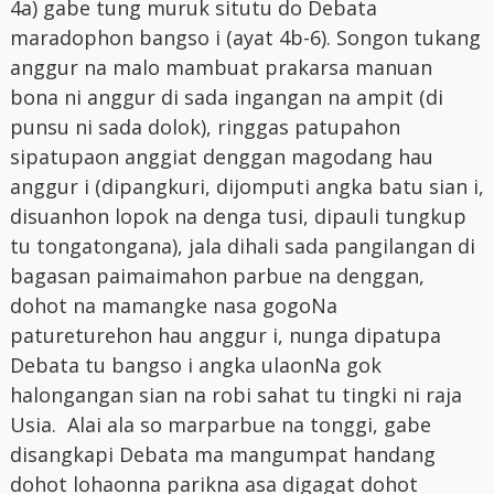
4a) gabe tung muruk situtu do Debata
maradophon bangso i (ayat 4b-6). Songon tukang
anggur na malo mambuat prakarsa manuan
bona ni anggur di sada ingangan na ampit (di
punsu ni sada dolok), ringgas patupahon
sipatupaon anggiat denggan magodang hau
anggur i (dipangkuri, dijomputi angka batu sian i,
disuanhon lopok na denga tusi, dipauli tungkup
tu tongatongana), jala dihali sada pangilangan di
bagasan paimaimahon parbue na denggan,
dohot na mamangke nasa gogoNa
patureturehon hau anggur i, nunga dipatupa
Debata tu bangso i angka ulaonNa gok
halongangan sian na robi sahat tu tingki ni raja
Usia. Alai ala so marparbue na tonggi, gabe
disangkapi Debata ma mangumpat handang
dohot lohaonna parikna asa digagat dohot