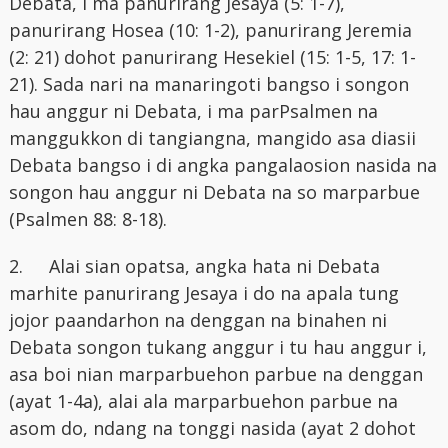
Debata, i ma panurirang Jesaya (5: 1-7),
panurirang Hosea (10: 1-2), panurirang Jeremia
(2: 21) dohot panurirang Hesekiel (15: 1-5, 17: 1-
21). Sada nari na manaringoti bangso i songon
hau anggur ni Debata, i ma parPsalmen na
manggukkon di tangiangna, mangido asa diasii
Debata bangso i di angka pangalaosion nasida na
songon hau anggur ni Debata na so marparbue
(Psalmen 88: 8-18).
2.
Alai sian opatsa, angka hata ni Debata
marhite panurirang Jesaya i do na apala tung
jojor paandarhon na denggan na binahen ni
Debata songon tukang anggur i tu hau anggur i,
asa boi nian marparbuehon parbue na denggan
(ayat 1-4a), alai ala marparbuehon parbue na
asom do, ndang na tonggi nasida (ayat 2 dohot