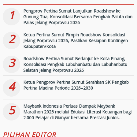
dan Palas Jelang Porprovsu
2026
1
Pengprov Pertina Sumut Lanjutkan Roadshow ke
Gunung Tua, Konsolidasi Bersama Pengkab Paluta dan
Palas Jelang Porprovsu 2026
2
Ketua Pertina Sumut Pimpin Roadshow Konsolidasi
Jelang Porprovsu 2026, Pastikan Kesiapan Kontingen
Kabupaten/Kota
3
Roadshow Pertina Sumut Berlanjut ke Kota Pinang,
Konsolidasi Pengkab Labuhanbatu dan Labuhanbatu
Selatan Jelang Porprovsu 2026
4
Ketua Pengprov Pertina Sumut Serahkan SK Pengkab
Pertina Madina Periode 2026–2030
5
Maybank Indonesia Perluas Dampak Maybank
Marathon 2026 melalui Edukasi Literasi Keuangan bagi
2.000 Pelajar di Gianyar bersama Prestasi Junior
Indonesia
PILIHAN EDITOR