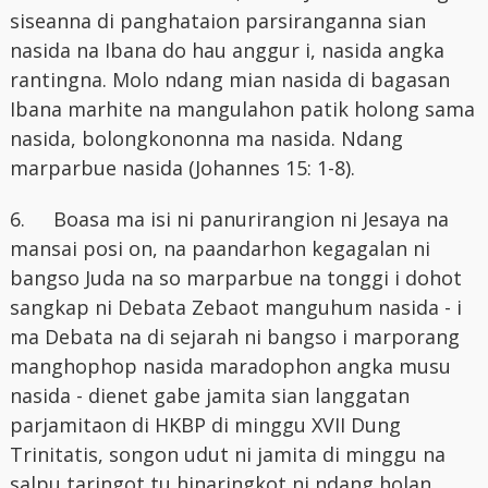
siseanna di panghataion parsiranganna sian
nasida na Ibana do hau anggur i, nasida angka
rantingna. Molo ndang mian nasida di bagasan
Ibana marhite na mangulahon patik holong sama
nasida, bolongkononna ma nasida. Ndang
marparbue nasida (Johannes 15: 1-8).
6.
Boasa ma isi ni panurirangion ni Jesaya na
mansai posi on, na paandarhon kegagalan ni
bangso Juda na so marparbue na tonggi i dohot
sangkap ni Debata Zebaot manguhum nasida - i
ma Debata na di sejarah ni bangso i marporang
manghophop nasida maradophon angka musu
nasida - dienet gabe jamita sian langgatan
parjamitaon di HKBP di minggu XVII Dung
Trinitatis, songon udut ni jamita di minggu na
salpu taringot tu hinaringkot ni ndang holan