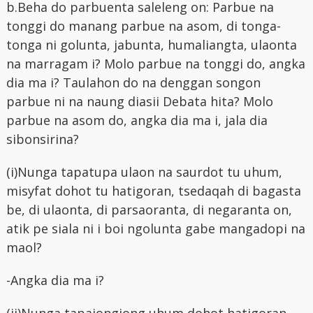
b.Beha do parbuenta saleleng on: Parbue na
tonggi do manang parbue na asom, di tonga-
tonga ni golunta, jabunta, humaliangta, ulaonta
na marragam i? Molo parbue na tonggi do, angka
dia ma i? Taulahon do na denggan songon
parbue ni na naung diasii Debata hita? Molo
parbue na asom do, angka dia ma i, jala dia
sibonsirina?
(i)Nunga tapatupa ulaon na saurdot tu uhum,
misyfat dohot tu hatigoran, tsedaqah di bagasta
be, di ulaonta, di parsaoranta, di negaranta on,
atik pe siala ni i boi ngolunta gabe mangadopi na
maol?
-Angka dia ma i?
(ii)Nunga tapajongjong uhum dohot hatigoran