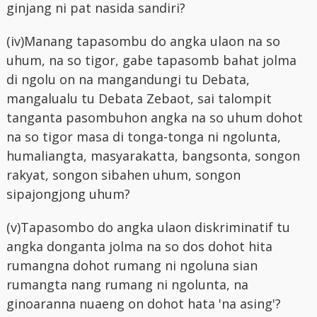
ginjang ni pat nasida sandiri?
(iv)Manang tapasombu do angka ulaon na so
uhum, na so tigor, gabe tapasomb bahat jolma
di ngolu on na mangandungi tu Debata,
mangalualu tu Debata Zebaot, sai talompit
tanganta pasombuhon angka na so uhum dohot
na so tigor masa di tonga-tonga ni ngolunta,
humaliangta, masyarakatta, bangsonta, songon
rakyat, songon sibahen uhum, songon
sipajongjong uhum?
(v)Tapasombo do angka ulaon diskriminatif tu
angka donganta jolma na so dos dohot hita
rumangna dohot rumang ni ngoluna sian
rumangta nang rumang ni ngolunta, na
ginoaranna nuaeng on dohot hata 'na asing'?