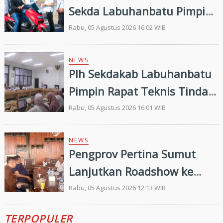
Sekda Labuhanbatu Pimpin
Pembagian 300 Bendera
Rabu, 05 Agustus 2026 16:02 WIB
Merah Putih
NEWS
Plh Sekdakab Labuhanbatu
Pimpin Rapat Teknis Tindak
Lanjut Entry Meeting
Rabu, 05 Agustus 2026 16:01 WIB
Penilaian Kepatuhan
Pelayanan Publik Oleh
NEWS
Pengprov Pertina Sumut
Ombudsman RI tahun 2026
Lanjutkan Roadshow ke
Gunung Tua, Konsolidasi
Rabu, 05 Agustus 2026 12:13 WIB
Bersama Pengkab Paluta
TERPOPULER