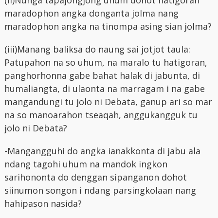
maradophon angka donganta jolma nang
maradophon angka na tinompa asing sian jolma?
(iii)Manang baliksa do naung sai jotjot taula:
Patupahon na so uhum, na maralo tu hatigoran,
panghorhonna gabe bahat halak di jabunta, di
humaliangta, di ulaonta na marragam i na gabe
mangandungi tu jolo ni Debata, ganup ari so mar
na so manoarahon tseaqah, anggukangguk tu
jolo ni Debata?
-Mangangguhi do angka ianakkonta di jabu ala
ndang tagohi uhum na mandok ingkon
sarihononta do denggan sipanganon dohot
siinumon songon i ndang parsingkolaan nang
hahipason nasida?