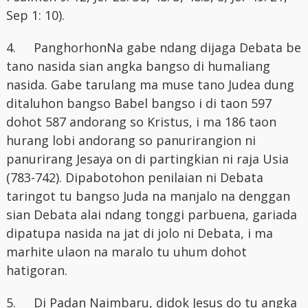
Sep 1: 10).
4.
PanghorhonNa gabe ndang dijaga Debata be
tano nasida sian angka bangso di humaliang
nasida. Gabe tarulang ma muse tano Judea dung
ditaluhon bangso Babel bangso i di taon 597
dohot 587 andorang so Kristus, i ma 186 taon
hurang lobi andorang so panurirangion ni
panurirang Jesaya on di partingkian ni raja Usia
(783-742). Dipabotohon penilaian ni Debata
taringot tu bangso Juda na manjalo na denggan
sian Debata alai ndang tonggi parbuena, gariada
dipatupa nasida na jat di jolo ni Debata, i ma
marhite ulaon na maralo tu uhum dohot
hatigoran.
5.
Di Padan Naimbaru, didok Jesus do tu angka