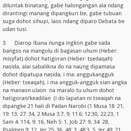
diluntak binatang, gabe halongangan ala ndang
dirantingi manang dipangkuri be, gabe tubuan
suga dohot sihupi, laos ndang diparo Debata be
udan tusi.
3.
Diarop Ibana nunga ingkon gabe sada
bangso na mangolu di bagasan uhum (Heber:
misyfat) dohot hatigoran (Heber: tsedaqah)
nasida, alai sabalikna do na naung dipamasa
dohot dipatupa nasida, i ma: anggukangguk
(Heber: tseaqah), i ma angguk-angguk sian angka
na manaon ulaon na maralo tu uhum dohot
hatigoran/keadilan (I do lapatan ni tseaqah na
dipangke 21 hali di Padan Narobi (1 Musa 18: 21,
19: 13, 27: 34, 2 Musa 3:7, 9; 11:6; 12:30, 22:23, 1
Sam 4: 114, 9: 16, Neh 5: 1, Job 27: 9, 34: 28,
Psalmen 9: 12, Jer 25: 36, 48: 3, 48:3, 5, Jer 49: 21,