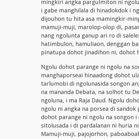
mingkiri angka pargulmiton ni ngolu
i gabe manghilala di hinadokdok i n
dijouhon tu hita asa mamingkir-min
mamuji-muji, marolop-olop di, pas
nang ngolunta ganup ari ro di salele
hatimbulon, hamuliaon, denggan basa
pinatupa dohot jinadihon ni, dohot 
Ngolu dohot parange ni ngolu na son
manghaporseai hinaadong dohot ulao
tarlumobi di ngolunasida songon ang
na mananda Debata, na solhot tu D
ngoluna, i ma Raja Daud. Ngolu doho
ngolu ni angka na porsea di sandok p
dohot parange ni ngolu na songon 
sitolusada i di pardalanan ni huria n
Mamuji-muji, pajojorhon, paboaboa