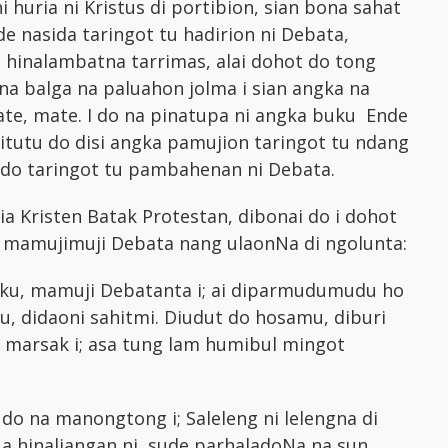
i huria ni Kristus di portibion, sian bona sahat
e nasida taringot tu hadirion ni Debata,
, hinalambatna tarrimas, alai dohot do tong
a balga na paluahon jolma i sian angka na
e, mate. I do na pinatupa ni angka buku Ende
situtu do disi angka pamujion taringot tu ndang
t do taringot tu pambahenan ni Debata.
ia Kristen Batak Protestan, dibonai do i dohot
s mamujimuji Debata nang ulaonNa di ngolunta:
ngku, mamuji Debatanta i; ai diparmudumudu ho
, didaoni sahitmi. Diudut do hosamu, diburi
 marsak i; asa tung lam humibul mingot
 do na manongtong i; Saleleng ni lelengna di
a hinaliangan ni, sude parhaladoNa na sun