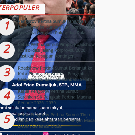
TERPOPULER
1
Pengprov Pertina Sumut Lanjutkan
Roadshow ke Gunung Tua, Konsolidasi
Bersama Pengkab Paluta dan Palas
Jelang Porprovsu 2026
2
Ketua Pertina Sumut Pimpin Roadshow
Konsolidasi Jelang Porprovsu 2026,
Pastikan Kesiapan Kontingen
Kabupaten/Kota
3
Roadshow Pertina Sumut Berlanjut ke
Kota Pinang, Konsolidasi Pengkab
Labuhanbatu dan Labuhanbatu Selatan
Jelang Porprovsu 2026
4
Ketua Pengprov Pertina Sumut
Serahkan SK Pengkab Pertina Madina
Periode 2026–2030
5
Ketua Pengprov Pertina Sumut: Tinju
Harus Menjadi Jalan Membangun Masa
Depan Generasi Muda