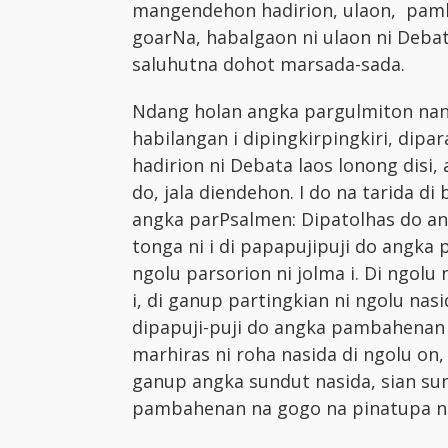
mangendehon hadirion, ulaon, pamba
goarNa, habalgaon ni ulaon ni Debat
saluhutna dohot marsada-sada.
Ndang holan angka pargulmiton nang
habilangan i dipingkirpingkiri, dip
hadirion ni Debata laos lonong disi
do, jala diendehon. I do na tarida di 
angka parPsalmen: Dipatolhas do angk
tonga ni i di papapujipuji do angka
ngolu parsorion ni jolma i. Di ngolu
i, di ganup partingkian ni ngolu nasi
dipapuji-puji do angka pambahenan 
marhiras ni roha nasida di ngolu on
ganup angka sundut nasida, sian sun
pambahenan na gogo na pinatupa ni 