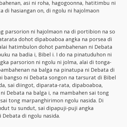
henan, asi ni roha, hagogoonna, hatitimbu ni
a di hasiangan on, di ngolu ni hajolmaon
 parsorion ni hajolmaon na di portibion na so
aratarata dohot dipaboaboa angka na porsea di
, alai hatimbulon dohot pambahenan ni Debata
buku na badia i, Bibel i. I do na pinatuduhon ni
a parsorion ni ngolu ni jolma, alai di tonga-
 pambahenan na balga na pinatupa ni Debata di
 ni bangso ni Debata songon na tarsurat di Bibel
da, sai diingot, diparata-rata, dipaboaboa,
ni Debata na balga i, na mambahen sai tong
, sai tong marpanghirimon ngolu nasida. Di
dut tu sundut, sai dipapuji-puji angka
Debata di ngolu nasida.