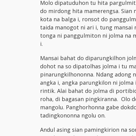
Molo dipatuduhon tu hita pargulmiton
do mirdong hita mamerengsa. Sian m
kota na balga i, ronsot do panggulm
taida manogot ni ari i, tung mansai 
tonga ni panggulmiton ni jolma na m
i.
Mansai bahat do diparungkilhon jolma
dohot na so dipatolhas jolma i tu ma
pinarungkilhononna. Ndang adong na
angka i, angka parungkilon ni jolma i
rintik. Alai bahat do jolma di porti
roha, di bagasan pingkiranna. Olo do
mangolu. Panghorhonna gabe dokdok
tadingkononna ngolu on.
Andul asing sian pamingkirion na so