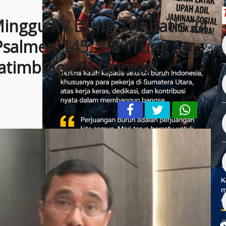
inggu XV Dung Trinitatis 24
salmen 145: 1-8 "Tung So
atimbulon ni Jahowa"