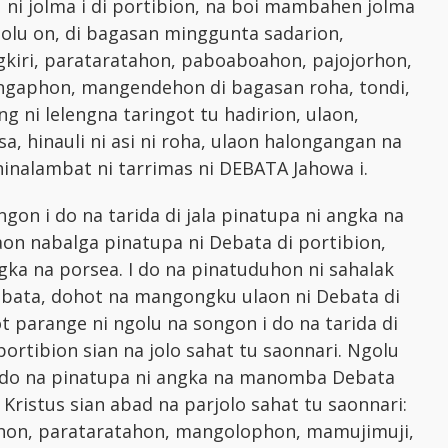
 ni jolma i di portibion, na boi mambahen jolma
golu on, di bagasan minggunta sadarion,
gkiri, parataratahon, paboaboahon, pajojorhon,
angaphon, mangendehon di bagasan roha, tondi,
ng ni lelengna taringot tu hadirion, ulaon,
, hinauli ni asi ni roha, ulaon halongangan na
hinalambat ni tarrimas ni DEBATA Jahowa i.
gon i do na tarida di jala pinatupa ni angka na
n nabalga pinatupa ni Debata di portibion,
ka na porsea. I do na pinatuduhon ni sahalak
ebata, dohot na mangongku ulaon ni Debata di
t parange ni ngolu na songon i do na tarida di
ortibion sian na jolo sahat tu saonnari. Ngolu
i do na pinatupa ni angka na manomba Debata
i Kristus sian abad na parjolo sahat tu saonnari:
hon, parataratahon, mangolophon, mamujimuji,