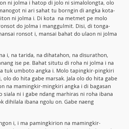
 ni jolma i hatop di jolo ni simalolongta, olo
anogot ni ari sahat tu borngin di angka kota-
iton ni jolma i. Di kota na metmet pe molo
ronsot do jolma i manggulmit. Disi, di tonga-
ansai ronsot i, mansai bahat do ulaon ni jolma
 i, na tarida, na dihatahon, na disurathon,
nang ise pe. Bahat situtu di roha ni jolma i na
 tuk umboto angka i. Molo tapingkir-pingkiri
, olo do hita gabe marsak. Jala olo do hita gabe
bion na mamingkir-mingkiri angka i di bagasan
 siala ni i gabe ndang marhiras ni roha ibana
 dihilala ibana ngolu on. Gabe naeng
ngon i, i ma pamingkirion na mamingkir-