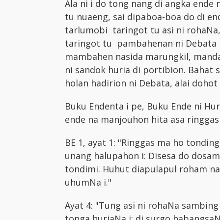
Ala ni i do tong nang di angka ende n
tu nuaeng, sai dipaboa-boa do di end
tarlumobi taringot tu asi ni rohaNa
taringot tu pambahenan ni Debata n
mambahen nasida marungkil, mandat
ni sandok huria di portibion. Bahat 
holan hadirion ni Debata, alai doho
Buku Endenta i pe, Buku Ende ni Hur
ende na manjouhon hita asa ringga
BE 1, ayat 1: "Ringgas ma ho tondi
unang halupahon i: Disesa do dosamu
tondimi. Huhut diapulapul roham na
uhumNa i."
Ayat 4: "Tung asi ni rohaNa sambing
tonga huriaNa i; di surgo habangsaN