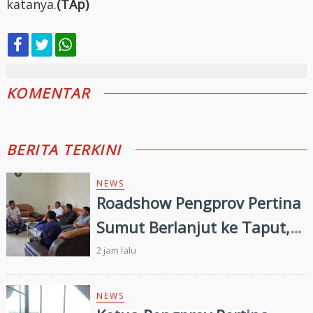
katanya.
(TAp)
KOMENTAR
BERITA TERKINI
NEWS
Roadshow Pengprov Pertina
Sumut Berlanjut ke Taput,
Pengkab Siap Dukung
2 jam lalu
Pembinaan dan Targetkan
Prestasi di Porprovsu 2026
NEWS