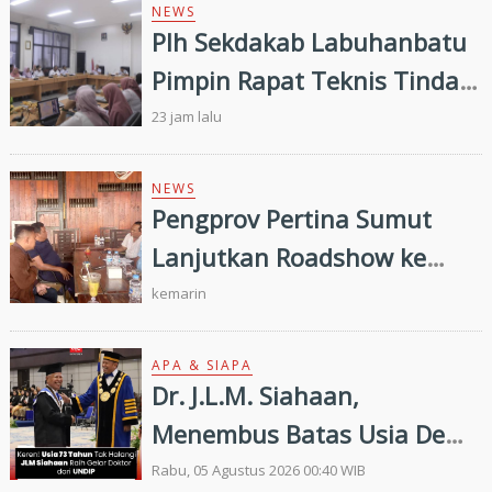
NEWS
Plh Sekdakab Labuhanbatu
Pimpin Rapat Teknis Tindak
Lanjut Entry Meeting
23 jam lalu
Penilaian Kepatuhan
Pelayanan Publik Oleh
NEWS
Pengprov Pertina Sumut
Ombudsman RI tahun 2026
Lanjutkan Roadshow ke
Gunung Tua, Konsolidasi
kemarin
Bersama Pengkab Paluta
dan Palas Jelang Porprovsu
APA & SIAPA
Dr. J.L.M. Siahaan,
2026
Menembus Batas Usia Demi
Ilmu Pengetahuan
Rabu, 05 Agustus 2026 00:40 WIB