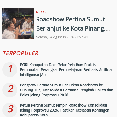
NEWS
Roadshow Pertina Sumut
Berlanjut ke Kota Pinang,
Konsolidasi Pengkab
Selasa, 04 Agustus 2026 21:57 WIB
Labuhanbatu dan
TERPOPULER
Labuhanbatu Selatan Jelang
Porprovsu 2026
1
PGRI Kabupaten Dairi Gelar Pelatihan Praktis
Pembuatan Perangkat Pembelajaran Berbasis Artificial
Intelligence (AI)
2
Pengprov Pertina Sumut Lanjutkan Roadshow ke
Gunung Tua, Konsolidasi Bersama Pengkab Paluta dan
Palas Jelang Porprovsu 2026
3
Ketua Pertina Sumut Pimpin Roadshow Konsolidasi
Jelang Porprovsu 2026, Pastikan Kesiapan Kontingen
Kabupaten/Kota