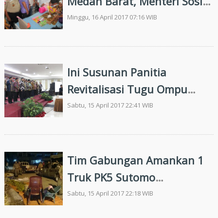
Medan Barat, Menteri Sosial
Jenguk Kinara
Minggu, 16 April 2017 07:16 WIB
Ini Susunan Panitia
Revitalisasi Tugu Ompu
Tuan Situmorang
Sabtu, 15 April 2017 22:41 WIB
Tim Gabungan Amankan 1
Truk PK5 Sutomo
Diamankan
Sabtu, 15 April 2017 22:18 WIB