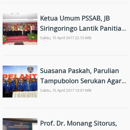
Ketua Umum PSSAB, JB
Siringoringo Lantik Panitia
Revitalisasi Tugu Ompu
Sabtu, 15 April 2017 22:13 WIB
Tuan Situmorang
Suasana Paskah, Parulian
Tampubolon Serukan Agar
Generasi Muda Bersiap
Sabtu, 15 April 2017 13:07 WIB
Prof. Dr. Monang Sitorus,