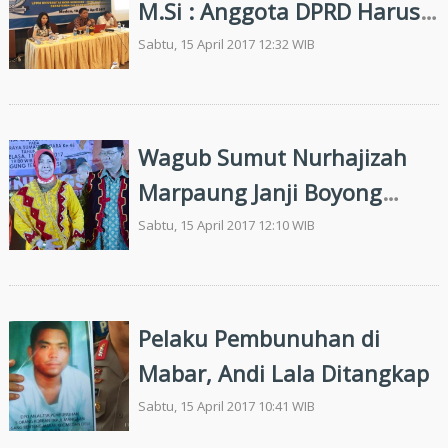
M.Si : Anggota DPRD Harus
Paham Penyusunan Perda,
Sabtu, 15 April 2017 12:32 WIB
Pengawasan, dan Keuangan
Wagub Sumut Nurhajizah
Marpaung Janji Boyong
Investor ke Nias
Sabtu, 15 April 2017 12:10 WIB
Pelaku Pembunuhan di
Mabar, Andi Lala Ditangkap
Sabtu, 15 April 2017 10:41 WIB