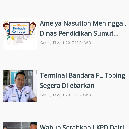
Terlaris
Amelya Nasution Meninggal,
Dinas Pendidikan Sumut
Bantah Terkait UNBK
Kamis, 13 April 2017 13:34 WIB
Terminal Bandara FL Tobing
Segera Dilebarkan
Kamis, 13 April 2017 13:29 WIB
Wabup Serahkan LKPD Dairi