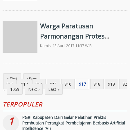
Menangkan Seluruh Event
Pemilihan
Warga Paratusan
Parmonangan Protes
Penebangan Pinus di
Kamis, 13 April 2017 11:37 WIB
Kawasan Hutan
« First
‹ Prev
...
912
913
914
915
916
917
918
919
920
...
1059
Next ›
Last »
TERPOPULER
1
PGRI Kabupaten Dairi Gelar Pelatihan Praktis
Pembuatan Perangkat Pembelajaran Berbasis Artificial
Intelligence (AI)