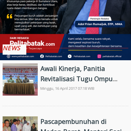
NEWS
Awali Kinerja, Panitia
Revitalisasi Tugu Ompu
Tuan Situmorang Rapat
Minggu, 16 April 2017 07:18 WIB
Perdana
Pascapembunuhan di