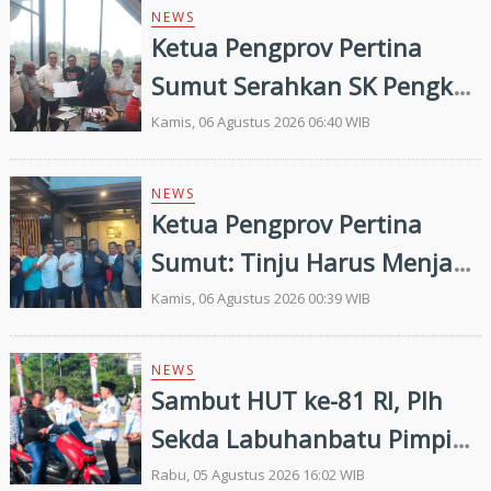
Prestasi di Porprovsu 2026
NEWS
Ketua Pengprov Pertina
Sumut Serahkan SK Pengkab
Pertina Madina Periode
Kamis, 06 Agustus 2026 06:40 WIB
2026–2030
NEWS
Ketua Pengprov Pertina
Sumut: Tinju Harus Menjadi
Jalan Membangun Masa
Kamis, 06 Agustus 2026 00:39 WIB
Depan Generasi Muda
NEWS
Sambut HUT ke-81 RI, Plh
Sekda Labuhanbatu Pimpin
Pembagian 300 Bendera
Rabu, 05 Agustus 2026 16:02 WIB