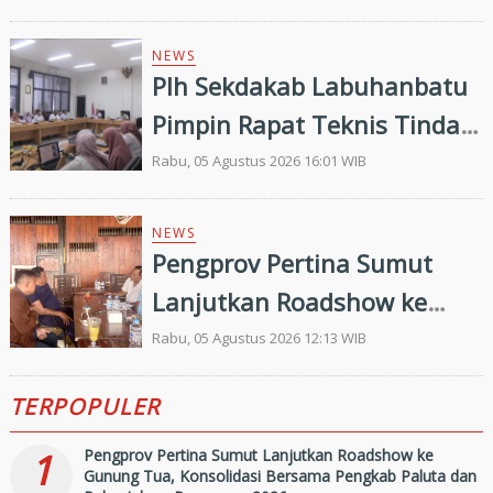
Merah Putih
NEWS
Plh Sekdakab Labuhanbatu
Pimpin Rapat Teknis Tindak
Lanjut Entry Meeting
Rabu, 05 Agustus 2026 16:01 WIB
Penilaian Kepatuhan
Pelayanan Publik Oleh
NEWS
Pengprov Pertina Sumut
Ombudsman RI tahun 2026
Lanjutkan Roadshow ke
Gunung Tua, Konsolidasi
Rabu, 05 Agustus 2026 12:13 WIB
Bersama Pengkab Paluta
TERPOPULER
dan Palas Jelang Porprovsu
2026
1
Pengprov Pertina Sumut Lanjutkan Roadshow ke
Gunung Tua, Konsolidasi Bersama Pengkab Paluta dan