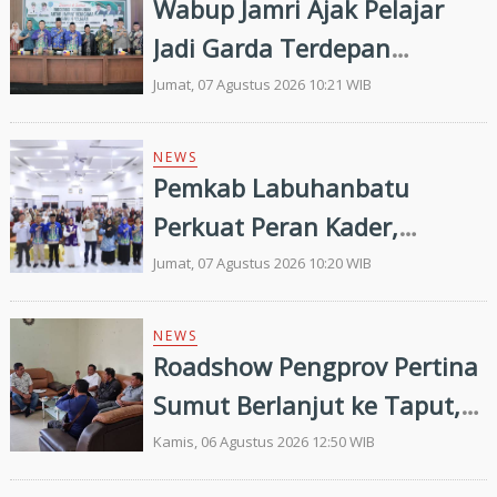
Wabup Jamri Ajak Pelajar
Jadi Garda Terdepan
Merawat Kerukunan di Era
Jumat, 07 Agustus 2026 10:21 WIB
Digital
NEWS
Pemkab Labuhanbatu
Perkuat Peran Kader,
Efektivitas Penurunan
Jumat, 07 Agustus 2026 10:20 WIB
Stunting Masih Menjadi
Tantangan Bersama
NEWS
Roadshow Pengprov Pertina
Sumut Berlanjut ke Taput,
Pengkab Siap Dukung
Kamis, 06 Agustus 2026 12:50 WIB
Pembinaan dan Targetkan