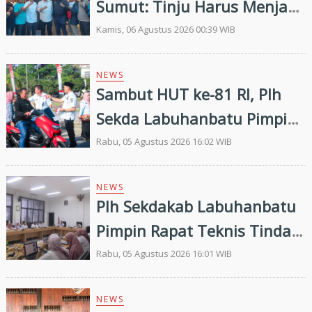
Sumut: Tinju Harus Menjadi
Jalan Membangun Masa
Kamis, 06 Agustus 2026 00:39 WIB
Depan Generasi Muda
NEWS
Sambut HUT ke-81 RI, Plh
Sekda Labuhanbatu Pimpin
Pembagian 300 Bendera
Rabu, 05 Agustus 2026 16:02 WIB
Merah Putih
NEWS
Plh Sekdakab Labuhanbatu
Pimpin Rapat Teknis Tindak
Lanjut Entry Meeting
Rabu, 05 Agustus 2026 16:01 WIB
Penilaian Kepatuhan
Pelayanan Publik Oleh
NEWS