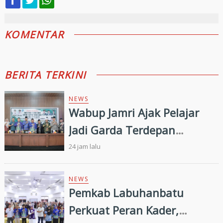
KOMENTAR
BERITA TERKINI
NEWS
Wabup Jamri Ajak Pelajar
Jadi Garda Terdepan
Merawat Kerukunan di Era
24 jam lalu
Digital
NEWS
Pemkab Labuhanbatu
Perkuat Peran Kader,