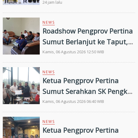
Efektivitas Penurunan
24 jam lalu
Stunting Masih Menjadi
Tantangan Bersama
NEWS
Roadshow Pengprov Pertina
Sumut Berlanjut ke Taput,
Pengkab Siap Dukung
Kamis, 06 Agustus 2026 12:50 WIB
Pembinaan dan Targetkan
Prestasi di Porprovsu 2026
NEWS
Ketua Pengprov Pertina
Sumut Serahkan SK Pengkab
Pertina Madina Periode
Kamis, 06 Agustus 2026 06:40 WIB
2026–2030
NEWS
Ketua Pengprov Pertina