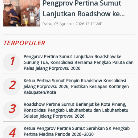
Pengprov Pertina Sumut
Ombudsman RI tahun 2026
Lanjutkan Roadshow ke
Gunung Tua, Konsolidasi
Rabu, 05 Agustus 2026 12:13 WIB
Bersama Pengkab Paluta
TERPOPULER
dan Palas Jelang Porprovsu
2026
1
Pengprov Pertina Sumut Lanjutkan Roadshow ke
Gunung Tua, Konsolidasi Bersama Pengkab Paluta dan
Palas Jelang Porprovsu 2026
2
Ketua Pertina Sumut Pimpin Roadshow Konsolidasi
Jelang Porprovsu 2026, Pastikan Kesiapan Kontingen
Kabupaten/Kota
3
Roadshow Pertina Sumut Berlanjut ke Kota Pinang,
Konsolidasi Pengkab Labuhanbatu dan Labuhanbatu
Selatan Jelang Porprovsu 2026
4
Ketua Pengprov Pertina Sumut Serahkan SK Pengkab
Pertina Madina Periode 2026–2030