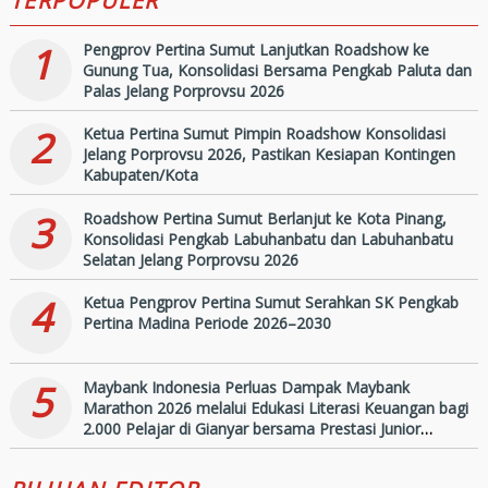
TERPOPULER
dan Palas Jelang Porprovsu
2026
1
Pengprov Pertina Sumut Lanjutkan Roadshow ke
Gunung Tua, Konsolidasi Bersama Pengkab Paluta dan
Palas Jelang Porprovsu 2026
2
Ketua Pertina Sumut Pimpin Roadshow Konsolidasi
Jelang Porprovsu 2026, Pastikan Kesiapan Kontingen
Kabupaten/Kota
3
Roadshow Pertina Sumut Berlanjut ke Kota Pinang,
Konsolidasi Pengkab Labuhanbatu dan Labuhanbatu
Selatan Jelang Porprovsu 2026
4
Ketua Pengprov Pertina Sumut Serahkan SK Pengkab
Pertina Madina Periode 2026–2030
5
Maybank Indonesia Perluas Dampak Maybank
Marathon 2026 melalui Edukasi Literasi Keuangan bagi
2.000 Pelajar di Gianyar bersama Prestasi Junior
Indonesia