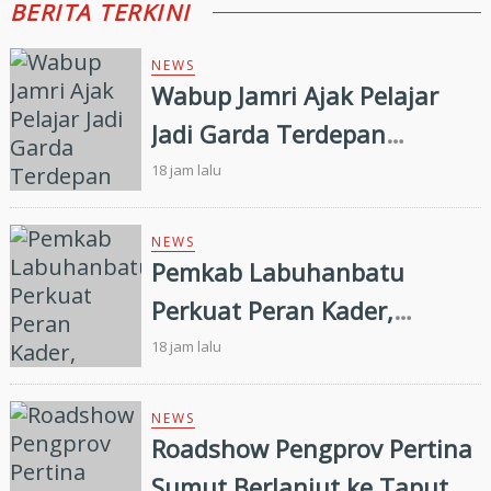
BERITA TERKINI
NEWS
Wabup Jamri Ajak Pelajar
Jadi Garda Terdepan
Merawat Kerukunan di Era
18 jam lalu
Digital
NEWS
Pemkab Labuhanbatu
Perkuat Peran Kader,
Efektivitas Penurunan
18 jam lalu
Stunting Masih Menjadi
Tantangan Bersama
NEWS
Roadshow Pengprov Pertina
Sumut Berlanjut ke Taput,