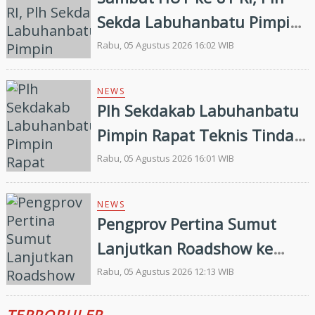
Sekda Labuhanbatu Pimpin
Pembagian 300 Bendera
Rabu, 05 Agustus 2026 16:02 WIB
Merah Putih
NEWS
Plh Sekdakab Labuhanbatu
Pimpin Rapat Teknis Tindak
Lanjut Entry Meeting
Rabu, 05 Agustus 2026 16:01 WIB
Penilaian Kepatuhan
Pelayanan Publik Oleh
NEWS
Pengprov Pertina Sumut
Ombudsman RI tahun 2026
Lanjutkan Roadshow ke
Gunung Tua, Konsolidasi
Rabu, 05 Agustus 2026 12:13 WIB
Bersama Pengkab Paluta