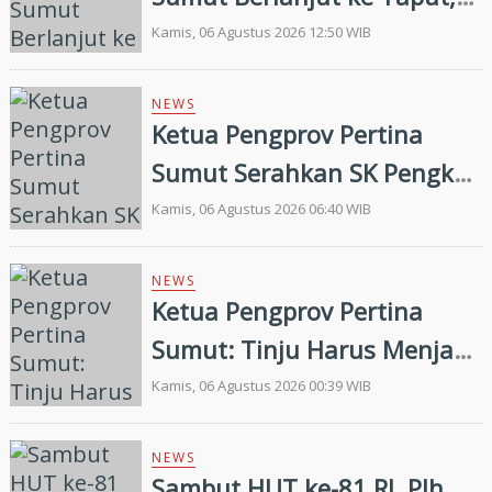
Pengkab Siap Dukung
Kamis, 06 Agustus 2026 12:50 WIB
Pembinaan dan Targetkan
Prestasi di Porprovsu 2026
NEWS
Ketua Pengprov Pertina
Sumut Serahkan SK Pengkab
Pertina Madina Periode
Kamis, 06 Agustus 2026 06:40 WIB
2026–2030
NEWS
Ketua Pengprov Pertina
Sumut: Tinju Harus Menjadi
Jalan Membangun Masa
Kamis, 06 Agustus 2026 00:39 WIB
Depan Generasi Muda
NEWS
Sambut HUT ke-81 RI, Plh