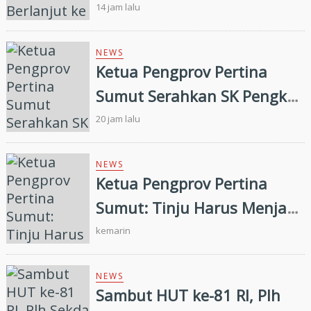
Pengkab Siap Dukung
14 jam lalu
Pembinaan dan Targetkan
Prestasi di Porprovsu 2026
NEWS
Ketua Pengprov Pertina
Sumut Serahkan SK Pengkab
Pertina Madina Periode
20 jam lalu
2026–2030
NEWS
Ketua Pengprov Pertina
Sumut: Tinju Harus Menjadi
Jalan Membangun Masa
kemarin
Depan Generasi Muda
NEWS
Sambut HUT ke-81 RI, Plh