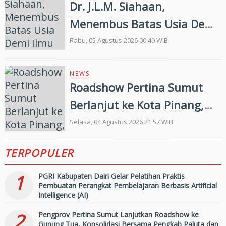
Dr. J.L.M. Siahaan,
2026
Menembus Batas Usia Demi
Ilmu Pengetahuan
Rabu, 05 Agustus 2026 00:40 WIB
NEWS
Roadshow Pertina Sumut
Berlanjut ke Kota Pinang,
Konsolidasi Pengkab
Selasa, 04 Agustus 2026 21:57 WIB
Labuhanbatu dan
TERPOPULER
Labuhanbatu Selatan Jelang
Porprovsu 2026
1
PGRI Kabupaten Dairi Gelar Pelatihan Praktis
Pembuatan Perangkat Pembelajaran Berbasis Artificial
Intelligence (AI)
2
Pengprov Pertina Sumut Lanjutkan Roadshow ke
Gunung Tua, Konsolidasi Bersama Pengkab Paluta dan