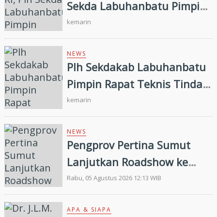
Sekda Labuhanbatu Pimpin
Pembagian 300 Bendera
kemarin
Merah Putih
NEWS
Plh Sekdakab Labuhanbatu
Pimpin Rapat Teknis Tindak
Lanjut Entry Meeting
kemarin
Penilaian Kepatuhan
Pelayanan Publik Oleh
NEWS
Pengprov Pertina Sumut
Ombudsman RI tahun 2026
Lanjutkan Roadshow ke
Gunung Tua, Konsolidasi
Rabu, 05 Agustus 2026 12:13 WIB
Bersama Pengkab Paluta
dan Palas Jelang Porprovsu
APA & SIAPA