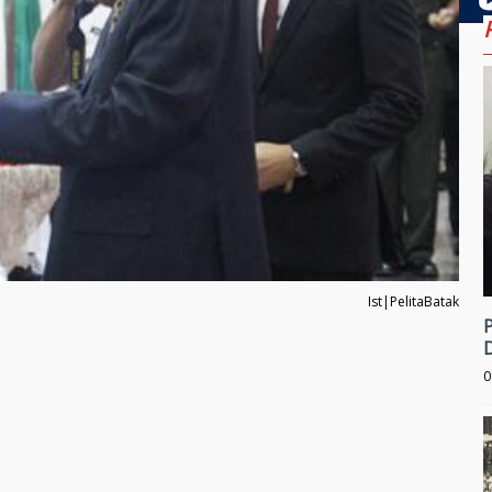
Ist|PelitaBatak
0