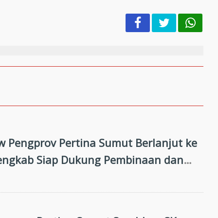
 Pengprov Pertina Sumut Berlanjut ke
engkab Siap Dukung Pembinaan dan
n Prestasi di Porprovsu 2026