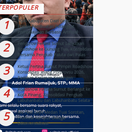
TERPOPULER
1
PGRI Kabupaten Dairi Gelar Pelatihan
Praktis Pembuatan Perangkat
Pembelajaran Berbasis Artificial
Intelligence (AI)
2
Pengprov Pertina Sumut Lanjutkan
Roadshow ke Gunung Tua, Konsolidasi
Bersama Pengkab Paluta dan Palas
Jelang Porprovsu 2026
3
Ketua Pertina Sumut Pimpin Roadshow
Konsolidasi Jelang Porprovsu 2026,
Pastikan Kesiapan Kontingen
Kabupaten/Kota
4
Roadshow Pertina Sumut Berlanjut ke
Kota Pinang, Konsolidasi Pengkab
Labuhanbatu dan Labuhanbatu Selatan
Jelang Porprovsu 2026
5
No Fest UHN Medan Tuai Sorotan,
Promosi Kampus Diduga
Dikomersialisasi