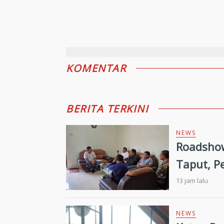
KOMENTAR
BERITA TERKINI
NEWS
Roadshow
Taput, P
Targetka
13 jam lalu
NEWS