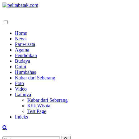
Home
News
Pariwisata
Agama
Pendidikan
Budaya
Opini
Humbahas
Kabar dari Seberang
Foto
Video
Lainnya
Kabar dari Seberang
Klik Wisata
Test Page
Indeks