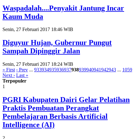
Waspadalah....Penyakit Jantung Incar
Kaum Muda
Senin, 27 Februari 2017 18:46 WIB
Diguyur Hujan, Gubernur Pungut
Sampah Dipinggir Jalan
Senin, 27 Februari 2017 18:24 WIB
« First
‹ Prev
...
933
934
935
936
937
938
939
940
941
942
943
...
1059
Next ›
Last »
Terpopuler
1
PGRI Kabupaten Dairi Gelar Pelatihan
Praktis Pembuatan Perangkat
Pembelajaran Berbasis Artificial
Intelligence (AI)
2