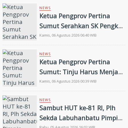
Prestasi di Porprovsu 2026
NEWS
Ketua Pengprov Pertina
Sumut Serahkan SK Pengkab
Pertina Madina Periode
Kamis, 06 Agustus 2026 06:40 WIB
2026–2030
NEWS
Ketua Pengprov Pertina
Sumut: Tinju Harus Menjadi
Jalan Membangun Masa
Kamis, 06 Agustus 2026 00:39 WIB
Depan Generasi Muda
NEWS
Sambut HUT ke-81 RI, Plh
Sekda Labuhanbatu Pimpin
Pembagian 300 Bendera
Rabu, 05 Agustus 2026 16:02 WIB