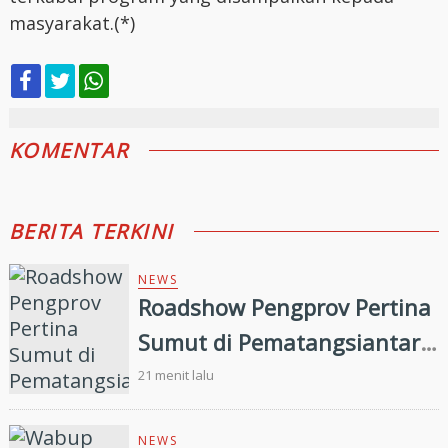
masyarakat.(*)
KOMENTAR
BERITA TERKINI
NEWS
Roadshow Pengprov Pertina
Sumut di Pematangsiantar,
Perkuat Pembinaan Atlet
21 menit lalu
Menuju Porprovsu 2026
NEWS