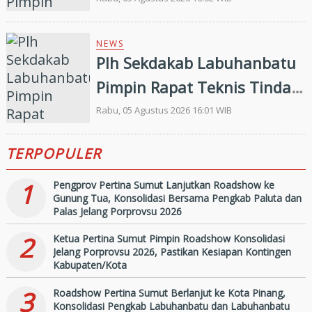
Merah Putih
NEWS
Plh Sekdakab Labuhanbatu
Pimpin Rapat Teknis Tindak
Lanjut Entry Meeting
Rabu, 05 Agustus 2026 16:01 WIB
Penilaian Kepatuhan
TERPOPULER
Pelayanan Publik Oleh
Ombudsman RI tahun 2026
1
Pengprov Pertina Sumut Lanjutkan Roadshow ke
Gunung Tua, Konsolidasi Bersama Pengkab Paluta dan
Palas Jelang Porprovsu 2026
2
Ketua Pertina Sumut Pimpin Roadshow Konsolidasi
Jelang Porprovsu 2026, Pastikan Kesiapan Kontingen
Kabupaten/Kota
3
Roadshow Pertina Sumut Berlanjut ke Kota Pinang,
Konsolidasi Pengkab Labuhanbatu dan Labuhanbatu