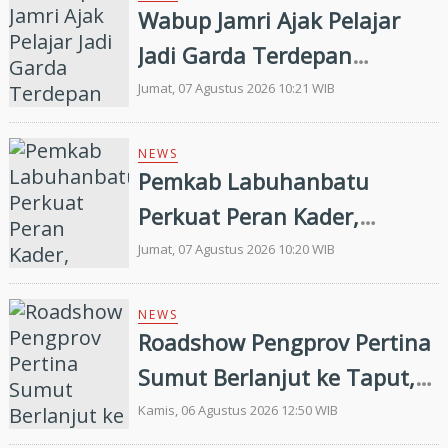
Wabup Jamri Ajak Pelajar
Jadi Garda Terdepan
Merawat Kerukunan di Era
Jumat, 07 Agustus 2026 10:21 WIB
Digital
NEWS
Pemkab Labuhanbatu
Perkuat Peran Kader,
Efektivitas Penurunan
Jumat, 07 Agustus 2026 10:20 WIB
Stunting Masih Menjadi
Tantangan Bersama
NEWS
Roadshow Pengprov Pertina
Sumut Berlanjut ke Taput,
Pengkab Siap Dukung
Kamis, 06 Agustus 2026 12:50 WIB
Pembinaan dan Targetkan