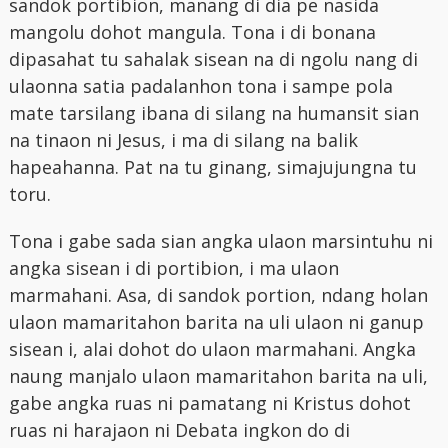
sandok portibion, manang di dia pe nasida
mangolu dohot mangula. Tona i di bonana
dipasahat tu sahalak sisean na di ngolu nang di
ulaonna satia padalanhon tona i sampe pola
mate tarsilang ibana di silang na humansit sian
na tinaon ni Jesus, i ma di silang na balik
hapeahanna. Pat na tu ginang, simajujungna tu
toru.
Tona i gabe sada sian angka ulaon marsintuhu ni
angka sisean i di portibion, i ma ulaon
marmahani. Asa, di sandok portion, ndang holan
ulaon mamaritahon barita na uli ulaon ni ganup
sisean i, alai dohot do ulaon marmahani. Angka
naung manjalo ulaon mamaritahon barita na uli,
gabe angka ruas ni pamatang ni Kristus dohot
ruas ni harajaon ni Debata ingkon do di