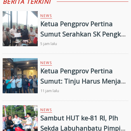
BERITA TERKINI
NEWS
Ketua Pengprov Pertina
Sumut Serahkan SK Pengkab
Pertina Madina Periode
5 jam lalu
2026–2030
NEWS
Ketua Pengprov Pertina
Sumut: Tinju Harus Menjadi
Jalan Membangun Masa
11 jam lalu
Depan Generasi Muda
NEWS
Sambut HUT ke-81 RI, Plh
Sekda Labuhanbatu Pimpin