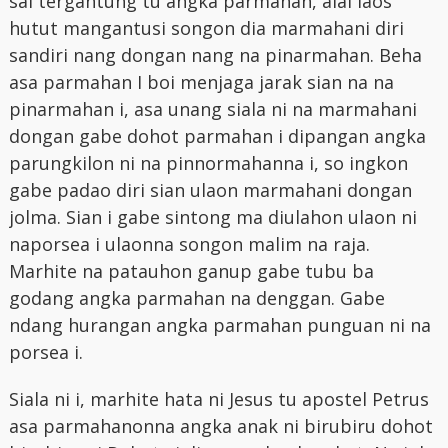
sai tergantung tu angka parmahan, alai laos
hutut mangantusi songon dia marmahani diri
sandiri nang dongan nang na pinarmahan. Beha
asa parmahan I boi menjaga jarak sian na na
pinarmahan i, asa unang siala ni na marmahani
dongan gabe dohot parmahan i dipangan angka
parungkilon ni na pinnormahanna i, so ingkon
gabe padao diri sian ulaon marmahani dongan
jolma. Sian i gabe sintong ma diulahon ulaon ni
naporsea i ulaonna songon malim na raja.
Marhite na patauhon ganup gabe tubu ba
godang angka parmahan na denggan. Gabe
ndang hurangan angka parmahan punguan ni na
porsea i.
Siala ni i, marhite hata ni Jesus tu apostel Petrus
asa parmahanonna angka anak ni birubiru dohot