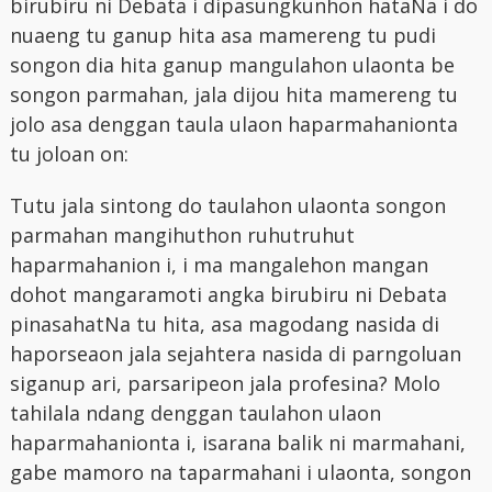
birubiru ni Debata i dipasungkunhon hataNa i do
nuaeng tu ganup hita asa mamereng tu pudi
songon dia hita ganup mangulahon ulaonta be
songon parmahan, jala dijou hita mamereng tu
jolo asa denggan taula ulaon haparmahanionta
tu joloan on:
Tutu jala sintong do taulahon ulaonta songon
parmahan mangihuthon ruhutruhut
haparmahanion i, i ma mangalehon mangan
dohot mangaramoti angka birubiru ni Debata
pinasahatNa tu hita, asa magodang nasida di
haporseaon jala sejahtera nasida di parngoluan
siganup ari, parsaripeon jala profesina? Molo
tahilala ndang denggan taulahon ulaon
haparmahanionta i, isarana balik ni marmahani,
gabe mamoro na taparmahani i ulaonta, songon