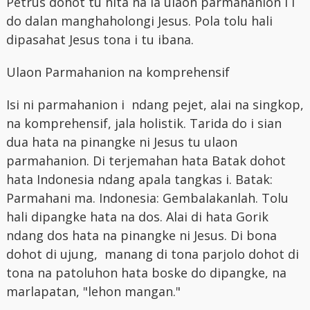
Petrus dohot tu hita na ia ulaon parmahanion i I
do dalan manghaholongi Jesus. Pola tolu hali
dipasahat Jesus tona i tu ibana.
Ulaon Parmahanion na komprehensif
Isi ni parmahanion i ndang pejet, alai na singkop,
na komprehensif, jala holistik. Tarida do i sian
dua hata na pinangke ni Jesus tu ulaon
parmahanion. Di terjemahan hata Batak dohot
hata Indonesia ndang apala tangkas i. Batak:
Parmahani ma. Indonesia: Gembalakanlah. Tolu
hali dipangke hata na dos. Alai di hata Gorik
ndang dos hata na pinangke ni Jesus. Di bona
dohot di ujung, manang di tona parjolo dohot di
tona na patoluhon hata boske do dipangke, na
marlapatan, "lehon mangan."