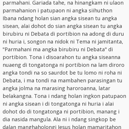
parmahani. Gariada tahe, na hinangkam ni ulaon
parmahanion i patupaon ni angka siihuthon
Ibana ndang holan sian angka sisean tu angka
sisean, alai dohot do sian angka sisean tu angka
birubiru ni Debata di portibion na adong di duru
ni huria i, songon na nidok ni Tema ni jamitanta,
"Parmahani ma angka birubiru ni Debata" di
portibion. Tona i disoarahon tu angka siseanna
nuaeng di tongatonga ni portibion na lam diroro
angka tondi na so saurdot be tu lomo ni roha ni
Debata, i ma tondi na mambahen parasingan tu
angka jolma na marasing haroroanna, latar
belakangna. Tona i ndang holan ingkon patupaon
ni angka sisean i di tongatonga ni huria i alai
dohot do di tongatonga ni portibion, manang i
dia nasida mangula. Ala ni i ndang singkop be
dalan manghaholongi Jesus holan mamaritahon