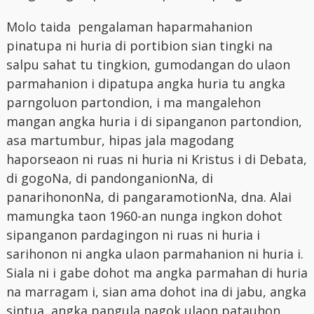
Molo taida pengalaman haparmahanion
pinatupa ni huria di portibion sian tingki na
salpu sahat tu tingkion, gumodangan do ulaon
parmahanion i dipatupa angka huria tu angka
parngoluon partondion, i ma mangalehon
mangan angka huria i di sipanganon partondion,
asa martumbur, hipas jala magodang
haporseaon ni ruas ni huria ni Kristus i di Debata,
di gogoNa, di pandonganionNa, di
panarihononNa, di pangaramotionNa, dna. Alai
mamungka taon 1960-an nunga ingkon dohot
sipanganon pardagingon ni ruas ni huria i
sarihonon ni angka ulaon parmahanion ni huria i.
Siala ni i gabe dohot ma angka parmahan di huria
na marragam i, sian ama dohot ina di jabu, angka
sintua, angka pangula nagok ulaon patauhon