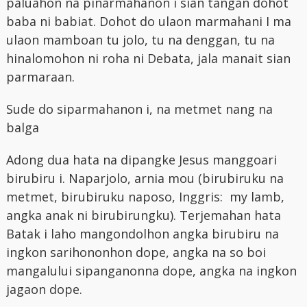
paluahon na pinarmahanon i sian tangan dohot
baba ni babiat. Dohot do ulaon marmahani I ma
ulaon mamboan tu jolo, tu na denggan, tu na
hinalomohon ni roha ni Debata, jala manait sian
parmaraan.
Sude do siparmahanon i, na metmet nang na
balga
Adong dua hata na dipangke Jesus manggoari
birubiru i. Naparjolo, arnia mou (birubiruku na
metmet, birubiruku naposo, Inggris: my lamb,
angka anak ni birubirungku). Terjemahan hata
Batak i laho mangondolhon angka birubiru na
ingkon sarihononhon dope, angka na so boi
mangalului sipanganonna dope, angka na ingkon
jagaon dope.