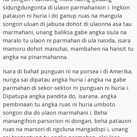
sidungdungonta di ulaon parmahanion i. Ingkon
patauon ni huria i do ganup ruas na mangula
songon uluan di jabuna dohot di ulaonna asa tau
marmahani, unang baliksa gabe angka siula na
maralo tu ulaon ni parmahan di ula nasida, isara
mamoru dohot manuhai, mambahen na hansit tu
angka na pinarmahanna.
Isara di bahat punguan ni na porsea i di Amerika,
nunga sai dipatau angka huria i angka na gabe
parmahan di sekor-sektor ni punguan ni huria i.
Dipatupa angka pandita do, isarana, angka
pembinaan tu angka ruas ni huria umboto
songon dia do ulaon marmahani i. Beha
manangihon parsorion ni dongan, beha patauon
ruas na marsori di ngoluna mangadopi i, unang