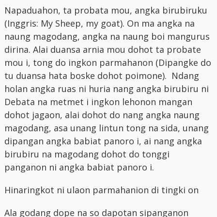
Napaduahon, ta probata mou, angka birubiruku
(Inggris: My Sheep, my goat). On ma angka na
naung magodang, angka na naung boi mangurus
dirina. Alai duansa arnia mou dohot ta probate
mou i, tong do ingkon parmahanon (Dipangke do
tu duansa hata boske dohot poimone). Ndang
holan angka ruas ni huria nang angka birubiru ni
Debata na metmet i ingkon lehonon mangan
dohot jagaon, alai dohot do nang angka naung
magodang, asa unang lintun tong na sida, unang
dipangan angka babiat panoro i, ai nang angka
birubiru na magodang dohot do tonggi
panganon ni angka babiat panoro i.
Hinaringkot ni ulaon parmahanion di tingki on
Ala godang dope na so dapotan sipanganon