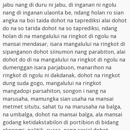
jabu nang di duru ni jabu, di inganan ni ngolu
nang di inganan ulaonta be, ndang holan ro sian
angka na boi taida dohot na taprediksi alai dohot
do na so tarida dohot na so taprediksi, ndang
holan di na mangalului na ringkot di ngolu na
mansai mendasar, isara mangalului na ringkot di
sipanganon dohot siinumon nang parabiton, alai
dohot do di na mangalului na ringkot di ngolu na
dumenggan isara parjabuon, manarihon na
ringkot di ngolu ni dakdanak, dohot na ringkot
dung suda gogo, mangalului na ringkot
mangadopi parsahiton, songon i nang na
marusaha, mamungka sian usaha na mansai
metmet situtu, sahat tu na marusaha na balga,
na umbalga, dohot na mansai balga, ala mansai
godang ketidakstabilon di portibion di bidang
ekonomi, politik, cuaca, nang sosial dohot