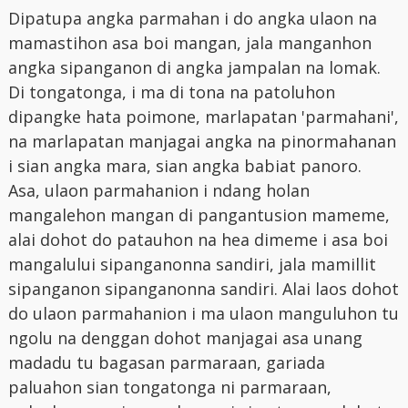
Dipatupa angka parmahan i do angka ulaon na
mamastihon asa boi mangan, jala manganhon
angka sipanganon di angka jampalan na lomak.
Di tongatonga, i ma di tona na patoluhon
dipangke hata poimone, marlapatan 'parmahani',
na marlapatan manjagai angka na pinormahanan
i sian angka mara, sian angka babiat panoro.
Asa, ulaon parmahanion i ndang holan
mangalehon mangan di pangantusion mameme,
alai dohot do patauhon na hea dimeme i asa boi
mangalului sipanganonna sandiri, jala mamillit
sipanganon sipanganonna sandiri. Alai laos dohot
do ulaon parmahanion i ma ulaon manguluhon tu
ngolu na denggan dohot manjagai asa unang
madadu tu bagasan parmaraan, gariada
paluahon sian tongatonga ni parmaraan,