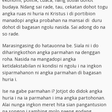
budaya. Ndang sai rade, tau, cekatan dohot togu
angka ruas ni huria ni Kristus i di portibion
manadopi angka probahan na mansai di duru
dohot di bagasan ngolu nasida. Sai adong do na
so rade.
Marasingasing do hatauonna be. Siala ni i do
diharingkothon angka parmahan na denggan
roha. Nasida na mangadopi angka
ketidakstabilan ni kondisi ni ngolu i na ingkon
siparmahanon ni angka parmahan di bagasan
huria i.
Ise na gabe parmahan i? Jotjot do didok angka
huria i na ia parmahan i ima angka partohonan.
Alai nunga ingkon meret hita sian pangantusion
na songon i sambing molo naeng godang