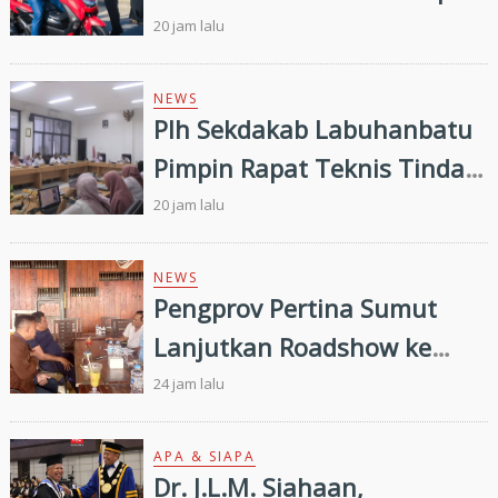
Pembagian 300 Bendera
20 jam lalu
Merah Putih
NEWS
Plh Sekdakab Labuhanbatu
Pimpin Rapat Teknis Tindak
Lanjut Entry Meeting
20 jam lalu
Penilaian Kepatuhan
Pelayanan Publik Oleh
NEWS
Pengprov Pertina Sumut
Ombudsman RI tahun 2026
Lanjutkan Roadshow ke
Gunung Tua, Konsolidasi
24 jam lalu
Bersama Pengkab Paluta
dan Palas Jelang Porprovsu
APA & SIAPA
Dr. J.L.M. Siahaan,