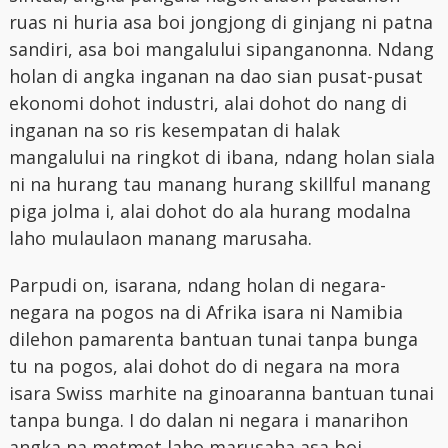
ruas ni huria asa boi jongjong di ginjang ni patna
sandiri, asa boi mangalului sipanganonna. Ndang
holan di angka inganan na dao sian pusat-pusat
ekonomi dohot industri, alai dohot do nang di
inganan na so ris kesempatan di halak
mangalului na ringkot di ibana, ndang holan siala
ni na hurang tau manang hurang skillful manang
piga jolma i, alai dohot do ala hurang modalna
laho mulaulaon manang marusaha.
Parpudi on, isarana, ndang holan di negara-
negara na pogos na di Afrika isara ni Namibia
dilehon pamarenta bantuan tunai tanpa bunga
tu na pogos, alai dohot do di negara na mora
isara Swiss marhite na ginoaranna bantuan tunai
tanpa bunga. I do dalan ni negara i manarihon
angka na metmet laho marusaha asa boi