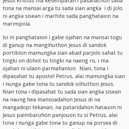
Jesus Kristus ma kesempatan i pasahathon sada
tona na mansai arga tu sada sian angka i di jolo
ni angka sisean i marhite sada panghataion na
marimpola.
Isi ni panghataion i gabe ojahan na mansai togu
di ganup na mangihuthon Jesus di sandok
portibion mamungka sian abad parjolo sahat tu
tingki on dohot tu tingki na naeng ro, i ma
ojahan ni ulaon parmahanion. Nian, tona i
dipasahat tu apostel Petrus, alai mamungka sian
i nunga gabe tona tu sandok siihuthon Jesus.
Nian tona i dipasahat tu sada sian angka sisean
na naung hea mansoadahon Jesus di na
mangadopi tekanan, na pataridahon hatauon ni
Jesus paimbaruhon panjouon tu si Petrus, alai
tona i nunga gabe tona tu ganup na porsea di