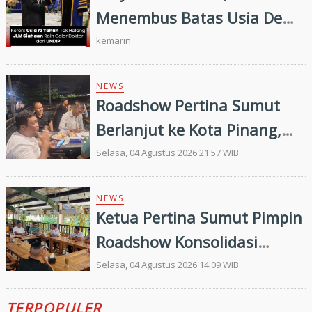
2026
Menembus Batas Usia Demi
Ilmu Pengetahuan
kemarin
NEWS
Roadshow Pertina Sumut
Berlanjut ke Kota Pinang,
Konsolidasi Pengkab
Selasa, 04 Agustus 2026 21:57 WIB
Labuhanbatu dan
Labuhanbatu Selatan Jelang
NEWS
Ketua Pertina Sumut Pimpin
Porprovsu 2026
Roadshow Konsolidasi
Jelang Porprovsu 2026,
Selasa, 04 Agustus 2026 14:09 WIB
Pastikan Kesiapan
TERPOPULER