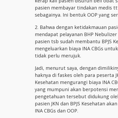
kerap kali pasien disuruh beli obat 
pasien membayar tindakan medis ttt,
sebagainya. Ini bentuk OOP yang seri
2. Bahwa dengan ketidakmauan pasien
mendapat pelayanan BHP Nebulizer
pasien tsb sudah membantu BPJS Kes
mengeluarkan biaya INA CBGs untuk 
tidak perlu merujuk.
Jadi, menurut saya, dengan dimilik
haknya di faskes oleh para peserta
Kesehatan mengurangi biaya INA CBG
yang mumpuni akan berpotensi menu
pengetahuan tersebut didukung ole
pasien JKN dan BPJS Kesehatan aka
INA CBGs dan OOP.