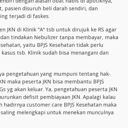
sendiri dengan alasan obat habis di apotiknya,
 pasien disuruh beli darah sendiri, dan
ng terjadi di faskes.
 JKN di Klinik "A" tsb untuk dirujuk ke RS agar
 dan tindakan Nebulizer tanpa membayar, maka
ehatan, yaitu BPJS Kesehatan tidak perlu
kasus tsb. Klinik sudah bisa menangani dan
inya pengetahuan yang mumpuni tentang hak-
 JKN maka peserta JKN bisa membantu BPJS
s yg akan keluar. Ya, pengetahuan peserta JKN
runkan defisit pembiayaan JKN. Apalagi kalau
h hadirnya customer care BPJS Kesehatan maka
n saling melengkapi untuk menekan munculnya