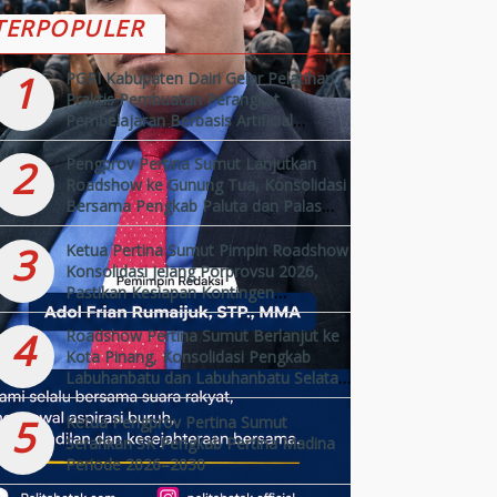
TERPOPULER
1
PGRI Kabupaten Dairi Gelar Pelatihan
Praktis Pembuatan Perangkat
Pembelajaran Berbasis Artificial
Intelligence (AI)
2
Pengprov Pertina Sumut Lanjutkan
Roadshow ke Gunung Tua, Konsolidasi
Bersama Pengkab Paluta dan Palas
Jelang Porprovsu 2026
3
Ketua Pertina Sumut Pimpin Roadshow
Konsolidasi Jelang Porprovsu 2026,
Pastikan Kesiapan Kontingen
Kabupaten/Kota
4
Roadshow Pertina Sumut Berlanjut ke
Kota Pinang, Konsolidasi Pengkab
Labuhanbatu dan Labuhanbatu Selatan
Jelang Porprovsu 2026
5
Ketua Pengprov Pertina Sumut
Serahkan SK Pengkab Pertina Madina
Periode 2026–2030