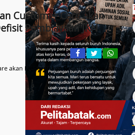
dan Customer Care akan
fisit Pembiayaan JKN
Ist