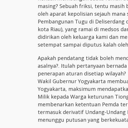
masing? Sebuah friksi, tentu masih b
oleh aparat kepolisian sejauh mana s
Pembangunan Tugu di Deliserdang da
kota Riau), yang ramai di medsos dan
didirikan oleh keluarga kami dan m
setempat sampai diputus kalah ol
Apakah pendatang tidak boleh mend
asalnya?. Itulah pertanyaan bernada
penerapan aturan disetiap wilayah?
Wakil Gubernur Yogyakarta membuat
Yogyakarta, maksimum mendapatkan
Milik kepada Warga keturunan Tion
membenarkan ketentuan Pemda terse
termasuk derivatif Undang-Undang P
menunggu putusan yang berkekuata