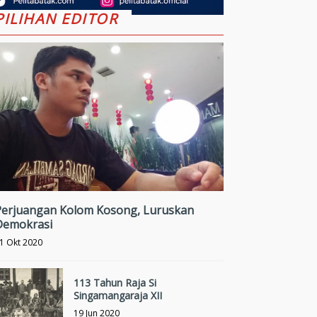
Junior Indonesia
PILIHAN EDITOR
Perjuangan Kolom Kosong, Luruskan
Demokrasi
1 Okt 2020
113 Tahun Raja Si
Singamangaraja XII
19 Jun 2020