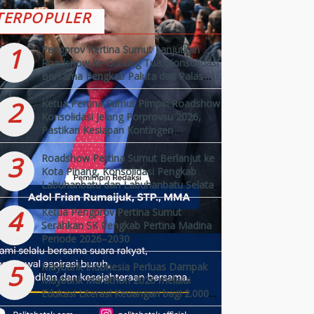
TERPOPULER
1
Pengprov Pertina Sumut Lanjutkan
Roadshow ke Gunung Tua, Konsolidasi
Bersama Pengkab Paluta dan Palas
Jelang Porprovsu 2026
2
Ketua Pertina Sumut Pimpin Roadshow
Konsolidasi Jelang Porprovsu 2026,
Pastikan Kesiapan Kontingen
Kabupaten/Kota
3
Roadshow Pertina Sumut Berlanjut ke
Kota Pinang, Konsolidasi Pengkab
Labuhanbatu dan Labuhanbatu Selatan
Jelang Porprovsu 2026
4
Ketua Pengprov Pertina Sumut
Serahkan SK Pengkab Pertina Madina
Periode 2026–2030
5
Maybank Indonesia Perluas Dampak
Maybank Marathon 2026 melalui
Edukasi Literasi Keuangan bagi 2.000
Pelajar di Gianyar bersama Prestasi