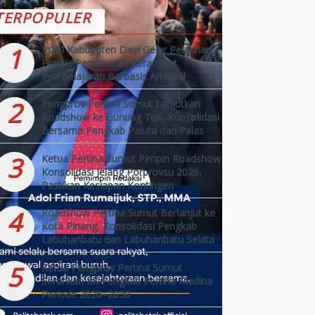
TERPOPULER
1
PGRI Kabupaten Dairi Gelar Pelatihan
Praktis Pembuatan Perangkat
Pembelajaran Berbasis Artificial
Intelligence (AI)
2
Pengprov Pertina Sumut Lanjutkan
Roadshow ke Gunung Tua, Konsolidasi
Bersama Pengkab Paluta dan Palas
Jelang Porprovsu 2026
3
Ketua Pertina Sumut Pimpin Roadshow
Konsolidasi Jelang Porprovsu 2026,
Pastikan Kesiapan Kontingen
Kabupaten/Kota
4
Roadshow Pertina Sumut Berlanjut ke
Kota Pinang, Konsolidasi Pengkab
Labuhanbatu dan Labuhanbatu Selatan
Jelang Porprovsu 2026
5
Ketua Pengprov Pertina Sumut
Serahkan SK Pengkab Pertina Madina
Periode 2026–2030