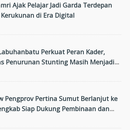
mri Ajak Pelajar Jadi Garda Terdepan
Kerukunan di Era Digital
abuhanbatu Perkuat Peran Kader,
tas Penurunan Stunting Masih Menjadi
an Bersama
 Pengprov Pertina Sumut Berlanjut ke
engkab Siap Dukung Pembinaan dan
n Prestasi di Porprovsu 2026