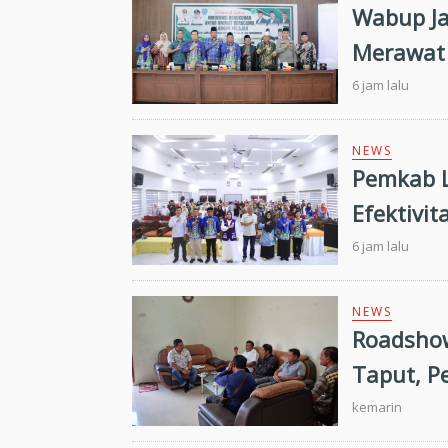
Wabup Ja
Merawat 
6 jam lalu
NEWS
Pemkab L
Efektivi
Tantang
6 jam lalu
NEWS
Roadshow
Taput, P
Targetka
kemarin