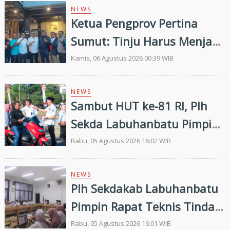
NEWS
Ketua Pengprov Pertina
Sumut: Tinju Harus Menjadi
Jalan Membangun Masa
Kamis, 06 Agustus 2026 00:39 WIB
Depan Generasi Muda
NEWS
Sambut HUT ke-81 RI, Plh
Sekda Labuhanbatu Pimpin
Pembagian 300 Bendera
Rabu, 05 Agustus 2026 16:02 WIB
Merah Putih
NEWS
Plh Sekdakab Labuhanbatu
Pimpin Rapat Teknis Tindak
Lanjut Entry Meeting
Rabu, 05 Agustus 2026 16:01 WIB