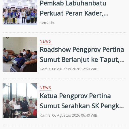
Pemkab Labuhanbatu
Perkuat Peran Kader,
Efektivitas Penurunan
kemarin
Stunting Masih Menjadi
Tantangan Bersama
NEWS
Roadshow Pengprov Pertina
Sumut Berlanjut ke Taput,
Pengkab Siap Dukung
Kamis, 06 Agustus 2026 12:50 WIB
Pembinaan dan Targetkan
Prestasi di Porprovsu 2026
NEWS
Ketua Pengprov Pertina
Sumut Serahkan SK Pengkab
Pertina Madina Periode
Kamis, 06 Agustus 2026 06:40 WIB
2026–2030