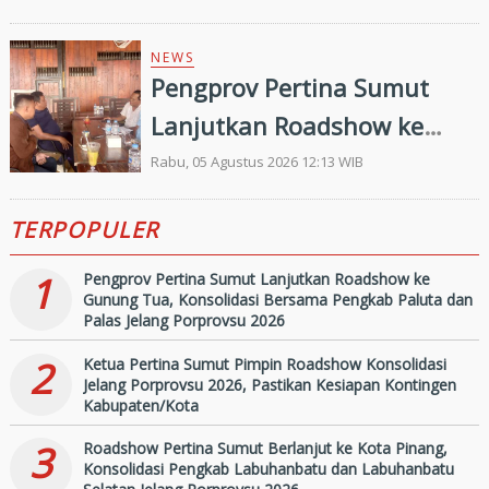
Penilaian Kepatuhan
Pelayanan Publik Oleh
NEWS
Pengprov Pertina Sumut
Ombudsman RI tahun 2026
Lanjutkan Roadshow ke
Gunung Tua, Konsolidasi
Rabu, 05 Agustus 2026 12:13 WIB
Bersama Pengkab Paluta
TERPOPULER
dan Palas Jelang Porprovsu
2026
1
Pengprov Pertina Sumut Lanjutkan Roadshow ke
Gunung Tua, Konsolidasi Bersama Pengkab Paluta dan
Palas Jelang Porprovsu 2026
2
Ketua Pertina Sumut Pimpin Roadshow Konsolidasi
Jelang Porprovsu 2026, Pastikan Kesiapan Kontingen
Kabupaten/Kota
3
Roadshow Pertina Sumut Berlanjut ke Kota Pinang,
Konsolidasi Pengkab Labuhanbatu dan Labuhanbatu