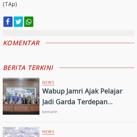
(TAp)
KOMENTAR
BERITA TERKINI
NEWS
Wabup Jamri Ajak Pelajar
Jadi Garda Terdepan
Merawat Kerukunan di Era
kemarin
Digital
NEWS