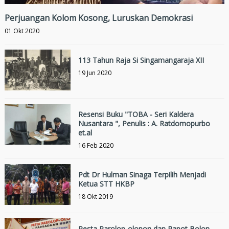
Perjuangan Kolom Kosong, Luruskan Demokrasi
01 Okt 2020
113 Tahun Raja Si Singamangaraja XII
19 Jun 2020
Resensi Buku "TOBA - Seri Kaldera
Nusantara ", Penulis : A. Ratdomopurbo
et.al
16 Feb 2020
Pdt Dr Hulman Sinaga Terpilih Menjadi
Ketua STT HKBP
18 Okt 2019
Pesta Parolop-olopon dan Rapot Bolon