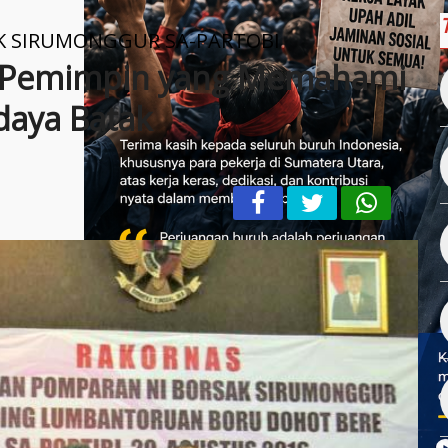
K SIRUMONGGUR SA-PARTOBI
n Pemimpin yang Memahami
daya Batak