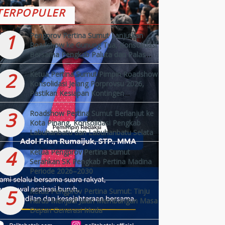
TERPOPULER
1
Pengprov Pertina Sumut Lanjutkan
Roadshow ke Gunung Tua, Konsolidasi
Bersama Pengkab Paluta dan Palas
Jelang Porprovsu 2026
2
Ketua Pertina Sumut Pimpin Roadshow
Konsolidasi Jelang Porprovsu 2026,
Pastikan Kesiapan Kontingen
Kabupaten/Kota
3
Roadshow Pertina Sumut Berlanjut ke
Kota Pinang, Konsolidasi Pengkab
Labuhanbatu dan Labuhanbatu Selatan
Jelang Porprovsu 2026
4
Ketua Pengprov Pertina Sumut
Serahkan SK Pengkab Pertina Madina
Periode 2026–2030
5
Ketua Pengprov Pertina Sumut: Tinju
Harus Menjadi Jalan Membangun Masa
Depan Generasi Muda