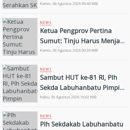
Pertina Madina Periode
Kamis, 06 Agustus 2026 06:40 WIB
2026–2030
NEWS
Ketua Pengprov Pertina
Sumut: Tinju Harus Menjadi
Jalan Membangun Masa
Kamis, 06 Agustus 2026 00:39 WIB
Depan Generasi Muda
NEWS
Sambut HUT ke-81 RI, Plh
Sekda Labuhanbatu Pimpin
Pembagian 300 Bendera
Rabu, 05 Agustus 2026 16:02 WIB
Merah Putih
NEWS
Plh Sekdakab Labuhanbatu