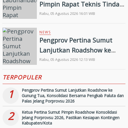
Pimpin Rapat Teknis Tindak
Lanjut Entry Meeting
Rabu, 05 Agustus 2026 16:01 WIB
Penilaian Kepatuhan
Pelayanan Publik Oleh
NEWS
Pengprov Pertina Sumut
Ombudsman RI tahun 2026
Lanjutkan Roadshow ke
Gunung Tua, Konsolidasi
Rabu, 05 Agustus 2026 12:13 WIB
Bersama Pengkab Paluta
TERPOPULER
dan Palas Jelang Porprovsu
2026
1
Pengprov Pertina Sumut Lanjutkan Roadshow ke
Gunung Tua, Konsolidasi Bersama Pengkab Paluta dan
Palas Jelang Porprovsu 2026
2
Ketua Pertina Sumut Pimpin Roadshow Konsolidasi
Jelang Porprovsu 2026, Pastikan Kesiapan Kontingen
Kabupaten/Kota