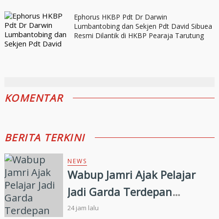
Ephorus HKBP Pdt Dr Darwin
Lumbantobing dan Sekjen Pdt David Sibuea
Resmi Dilantik di HKBP Pearaja Tarutung
KOMENTAR
BERITA TERKINI
NEWS
Wabup Jamri Ajak Pelajar
Jadi Garda Terdepan
Merawat Kerukunan di Era
24 jam lalu