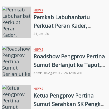
Digital
NEWS
Pemkab Labuhanbatu
Perkuat Peran Kader,
Efektivitas Penurunan
24 jam lalu
Stunting Masih Menjadi
Tantangan Bersama
NEWS
Roadshow Pengprov Pertina
Sumut Berlanjut ke Taput,
Pengkab Siap Dukung
Kamis, 06 Agustus 2026 12:50 WIB
Pembinaan dan Targetkan
Prestasi di Porprovsu 2026
NEWS
Ketua Pengprov Pertina
Sumut Serahkan SK Pengkab