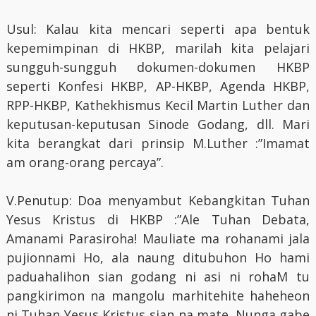
Usul: Kalau kita mencari seperti apa bentuk
kepemimpinan di HKBP, marilah kita pelajari
sungguh-sungguh dokumen-dokumen HKBP
seperti Konfesi HKBP, AP-HKBP, Agenda HKBP,
RPP-HKBP, Kathekhismus Kecil Martin Luther dan
keputusan-keputusan Sinode Godang, dll. Mari
kita berangkat dari prinsip M.Luther :”Imamat
am orang-orang percaya”.
V.Penutup: Doa menyambut Kebangkitan Tuhan
Yesus Kristus di HKBP :”Ale Tuhan Debata,
Amanami Parasiroha! Mauliate ma rohanami jala
pujionnami Ho, ala naung ditubuhon Ho hami
paduahalihon sian godang ni asi ni rohaM tu
pangkirimon na mangolu marhitehite haheheon
ni Tuhan Yesus Kristus sian na mate. Nunga gabe