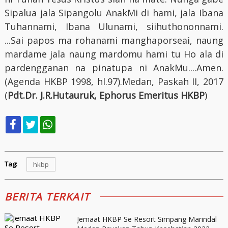
Sipalua jala Sipangolu AnakMi di hami, jala Ibana
Tuhannami, Ibana Ulunami, siihuthononnami.
...Sai papos ma rohanami manghaporseai, naung
mardame jala naung mardomu hami tu Ho ala di
pardengganan na pinatupa ni AnakMu....Amen.
(Agenda HKBP 1998, hl.97).Medan, Paskah II, 2017
(
Pdt.Dr. J.R.Hutauruk, Ephorus Emeritus HKBP
)
Tag:
hkbp
BERITA TERKAIT
Jemaat HKBP Se Resort Simpang Marindal