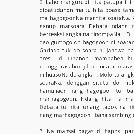
2. Laho mangurupi hita patupa i, 
dipatuduhon ma tu hita boasa tama
ma hagogoonNa marhite soaraNa. Pola
ganup marsoara Debata ndang t
berreaksi angka na tinompaNa i. Di
dao gumogo do hagogoon ni soarani
Gariada tuk do soara ni Jahowa p
ares di Libanon, mambahen hum
manggurasahon jillam ni api, mara
ni huasoNa do angka i. Molo tu ang
soaraNa, denggan situtu do mo
hamuliaon nang hagogoon tu Iba
marhagogoon. Ndang hita na mar
Debata tu hita, unang tadok na 
nang marhagogoon. Ibana sambing 
3. Na mansai bagas di haposi par