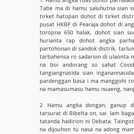
1. Hamu angka ruas dohot parhalado
Tabe ma di hamu saluhutna sian su
tirket hatopan dohot di tirket dis
pusat HKBP di Pearaja dohot di an
toropna 650 halak, dohot sian s
hurianta rap dohot angka parh
partohonan di sandok distrik, tarlum
tarbahensa ro sadarion di ulaonta
na boi andorang so sahat Covid
tangiangnasida sian inganannasi
pardenggan basa i ma manggohi roha
na mamasumasu hamu nuaeng, nang d
2. Hamu angka dongan, ganup di
tarsurat di Bibelta on, sai lam ba
tatanda hadirion ni Debata. Taingot
na dijouhon tu nasa na adong mam