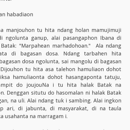
san habadiaon
 ma manjouhon tu hita ndang holan mamujimuji
di ngolunta ganup, alai pasangaphon Ibana di
a Batak: "Marpahean marhadohoan." Ala ndang
ata di bagasan dosa. Ndang tarbahen hita
agasan dosa ngolunta, sai mangolu di bagasan
 Dijouhon tu hita asa talehon hamuliaon dohot
iksa hamuliaonta dohot hasangaponta tatuju,
ampit do joujouNa i tu hita halak Batak na
n. Denggan situtu do hasomalan ni halak Batak
 na uli. Alai ndang tuk i sambing. Alai ingkon
 ari, di jabunta, di masyarakat, di na taula
gka usahanta na marragam i.