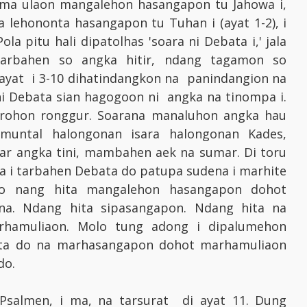
i ma ulaon mangalehon hasangapon tu Jahowa i,
 lehononta hasangapon tu Tuhan i (ayat 1-2), i
 pitu hali dipatolhas 'soara ni Debata i,' jala
arbahen so angka hitir, ndang tagamon so
 ayat i 3-10 dihatindangkon na panindangion na
 Debata sian hagogoon ni angka na tinompa i.
arohon ronggur. Soarana manaluhon angka hau
untal halongonan isara halongonan Kades,
sar angka tini, mambahen aek na sumar. Di toru
ka i tarbahen Debata do patupa sudena i marhite
lo nang hita mangalehon hasangapon dohot
na. Ndang hita sipasangapon. Ndang hita na
hamuliaon. Molo tung adong i dipalumehon
hita do na marhasangapon dohot marhamuliaon
do.
Psalmen, i ma, na tarsurat di ayat 11. Dung