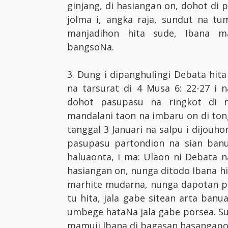
ginjang, di hasiangan on, dohot di 
jolma i, angka raja, sundut na t
manjadihon hita sude, Ibana m
bangsoNa.
3. Dung i dipanghulingi Debata hita
na tarsurat di 4 Musa 6: 22-27 
dohot pasupasu na ringkot di n
mandalani taon na imbaru on di tong
tanggal 3 Januari na salpu i dijouh
pasupasu partondion na sian banu
haluaonta, i ma: Ulaon ni Debata 
hasiangan on, nunga ditodo Ibana h
marhite mudarna, nunga dapotan pa
tu hita, jala gabe sitean arta banua
umbege hataNa jala gabe porsea. S
mamuji Ibana di bagasan hasangap