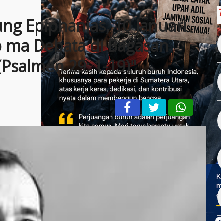
ng Epiphanias, 10 Januari
p ma Debata di Bagasan
Psalmen 29: 1-19)"