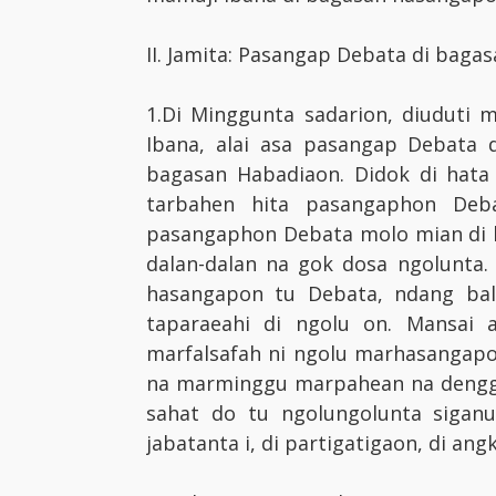
II. Jamita: Pasangap Debata di baga
1.Di Minggunta sadarion, diuduti
Ibana, alai asa pasangap Debata 
bagasan Habadiaon. Didok di hat
tarbahen hita pasangaphon Deb
pasangaphon Debata molo mian di b
dalan-dalan na gok dosa ngolunta.
hasangapon tu Debata, ndang bal
taparaeahi di ngolu on. Mansai 
marfalsafah ni ngolu marhasangapo
na marminggu marpahean na denggan,
sahat do tu ngolungolunta siganup
jabatanta i, di partigatigaon, di an