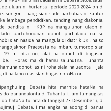
 ni HKBP na pinarbadiaan ni Debata Sitolusada.
de uluan ni hurianta periode 2020-2024 on di
trik songon i nang sian sude parhobas ni kantor
gka lembaga pendidikan, zending nang diakonia,
ude pandita ni HKBP na manguluhon ulaon ni
alado partohononan dohot parhalado na so
obi sian nasida na mangula di distrik DKI, na so
 mangojakhon Praesesta na imbaru tumorop sian
 19 tu hita on, alai na dohot di bagasan
da be. Horas ma di hamu saluhutna. Tuhanta
muna dohot las ni roha siala haluaonta i, jala
i na laho ruas sian bagas noroNa on.
panghulingi Debata hita marhite hataNa na
gas do panandaionta di Tuhanta i, lam tumangkas
 do hataNa tu hita di tanggal 27 Desember i, di
ujimuji Debata, i ma angka na adong di banua