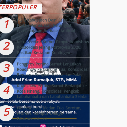
TERPOPULER
1
PGRI Kabupaten Dairi Gelar Pelatihan
Praktis Pembuatan Perangkat
Pembelajaran Berbasis Artificial
Intelligence (AI)
2
Ketua Pertina Sumut Pimpin Roadshow
Konsolidasi Jelang Porprovsu 2026,
Pastikan Kesiapan Kontingen
Kabupaten/Kota
3
Pengprov Pertina Sumut Lanjutkan
Roadshow ke Gunung Tua, Konsolidasi
Bersama Pengkab Paluta dan Palas
Jelang Porprovsu 2026
4
Roadshow Pertina Sumut Berlanjut ke
Kota Pinang, Konsolidasi Pengkab
Labuhanbatu dan Labuhanbatu Selatan
Jelang Porprovsu 2026
5
No Fest UHN Medan Tuai Sorotan,
Promosi Kampus Diduga
Dikomersialisasi