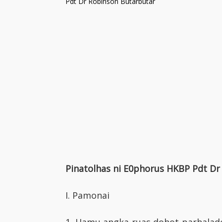
Pdt Dr Robinson Butarbutar
Pinatolhas ni E0phorus HKBP Pdt Dr
I. Pamonai