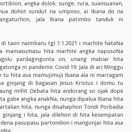
portibion, angka dolok, sunge, rura, suansuanan,
umua dohot sundut na umposo, ai Ibana do na
angaturhon, jala Ibana patimbo tanduk ni
 di taon naimbaru tgl 1.1.2021 i marhite hataNa
i na mamasumasu hita marhite angka naposoNa
golu pardagingonta on, unang mabiar hita
atonga ni pandemic Covid 19. Jala di ari Minggu
on tu hita asa mamujimuji Ibana ala ni marragam
a ginjang di bagasan Jesus Kristus i domu tu
naung millit Debata hita andorang so ojak dope
ita gabe angka anakNa, nunga dipalua Ibana hita
rtalian hita, nunga disahaphon Tondi Porbadia
 ginjang i hita, jala dilehon di hita kesempatan
udena pasupasu partondion i mangonjar hita asa
onNa.