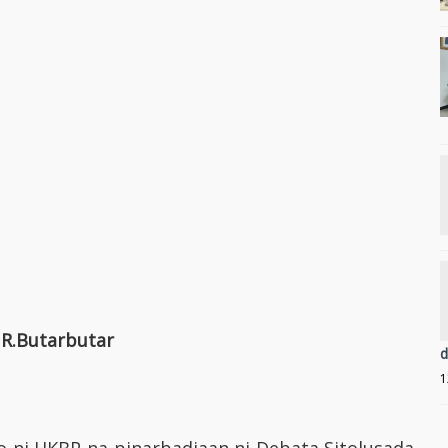
 R.Butarbutar
d
1