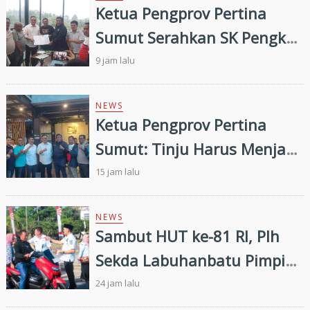
Ketua Pengprov Pertina
Sumut Serahkan SK Pengkab
Pertina Madina Periode
9 jam lalu
2026–2030
NEWS
Ketua Pengprov Pertina
Sumut: Tinju Harus Menjadi
Jalan Membangun Masa
15 jam lalu
Depan Generasi Muda
NEWS
Sambut HUT ke-81 RI, Plh
Sekda Labuhanbatu Pimpin
Pembagian 300 Bendera
24 jam lalu
Merah Putih