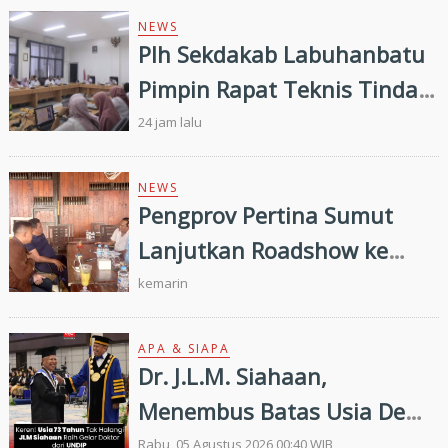
NEWS
Plh Sekdakab Labuhanbatu
Pimpin Rapat Teknis Tindak
Lanjut Entry Meeting
24 jam lalu
Penilaian Kepatuhan
Pelayanan Publik Oleh
NEWS
Pengprov Pertina Sumut
Ombudsman RI tahun 2026
Lanjutkan Roadshow ke
Gunung Tua, Konsolidasi
kemarin
Bersama Pengkab Paluta
dan Palas Jelang Porprovsu
APA & SIAPA
Dr. J.L.M. Siahaan,
2026
Menembus Batas Usia Demi
Ilmu Pengetahuan
Rabu, 05 Agustus 2026 00:40 WIB