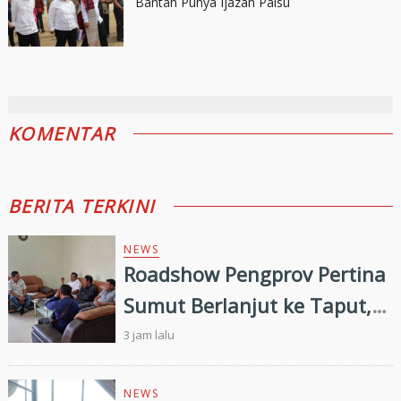
Bantah Punya Ijazah Palsu
KOMENTAR
BERITA TERKINI
NEWS
Roadshow Pengprov Pertina
Sumut Berlanjut ke Taput,
Pengkab Siap Dukung
3 jam lalu
Pembinaan dan Targetkan
Prestasi di Porprovsu 2026
NEWS