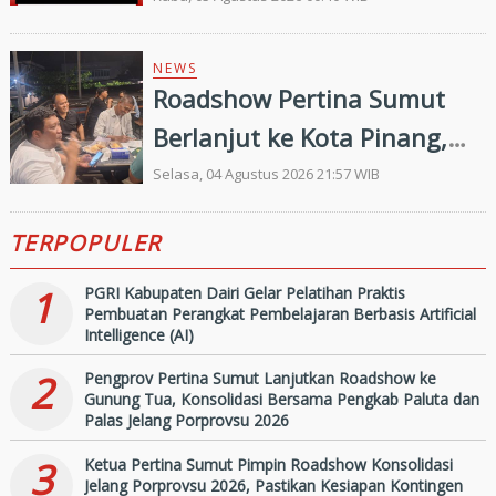
NEWS
Roadshow Pertina Sumut
Berlanjut ke Kota Pinang,
Konsolidasi Pengkab
Selasa, 04 Agustus 2026 21:57 WIB
Labuhanbatu dan
TERPOPULER
Labuhanbatu Selatan Jelang
Porprovsu 2026
1
PGRI Kabupaten Dairi Gelar Pelatihan Praktis
Pembuatan Perangkat Pembelajaran Berbasis Artificial
Intelligence (AI)
2
Pengprov Pertina Sumut Lanjutkan Roadshow ke
Gunung Tua, Konsolidasi Bersama Pengkab Paluta dan
Palas Jelang Porprovsu 2026
3
Ketua Pertina Sumut Pimpin Roadshow Konsolidasi
Jelang Porprovsu 2026, Pastikan Kesiapan Kontingen