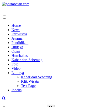
Home
News
Pariwisata
Agama
Pendidikan
Budaya
Opini
Humbahas
Kabar dari Seberang
Foto
Video
Lainnya
Kabar dari Seberang
Klik Wisata
Test Page
Indeks