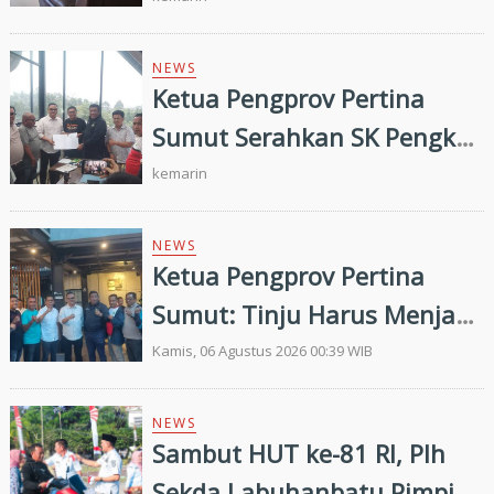
Pembinaan dan Targetkan
Prestasi di Porprovsu 2026
NEWS
Ketua Pengprov Pertina
Sumut Serahkan SK Pengkab
Pertina Madina Periode
kemarin
2026–2030
NEWS
Ketua Pengprov Pertina
Sumut: Tinju Harus Menjadi
Jalan Membangun Masa
Kamis, 06 Agustus 2026 00:39 WIB
Depan Generasi Muda
NEWS
Sambut HUT ke-81 RI, Plh
Sekda Labuhanbatu Pimpin