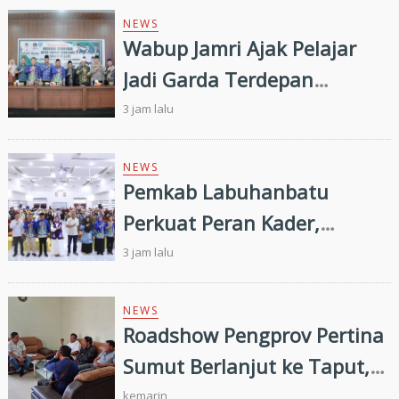
NEWS
Wabup Jamri Ajak Pelajar
Jadi Garda Terdepan
Merawat Kerukunan di Era
3 jam lalu
Digital
NEWS
Pemkab Labuhanbatu
Perkuat Peran Kader,
Efektivitas Penurunan
3 jam lalu
Stunting Masih Menjadi
Tantangan Bersama
NEWS
Roadshow Pengprov Pertina
Sumut Berlanjut ke Taput,
Pengkab Siap Dukung
kemarin