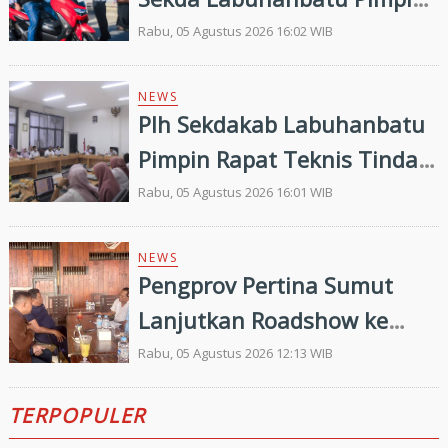
Pembagian 300 Bendera
Rabu, 05 Agustus 2026 16:02 WIB
Merah Putih
NEWS
Plh Sekdakab Labuhanbatu
Pimpin Rapat Teknis Tindak
Lanjut Entry Meeting
Rabu, 05 Agustus 2026 16:01 WIB
Penilaian Kepatuhan
Pelayanan Publik Oleh
NEWS
Pengprov Pertina Sumut
Ombudsman RI tahun 2026
Lanjutkan Roadshow ke
Gunung Tua, Konsolidasi
Rabu, 05 Agustus 2026 12:13 WIB
Bersama Pengkab Paluta
TERPOPULER
dan Palas Jelang Porprovsu