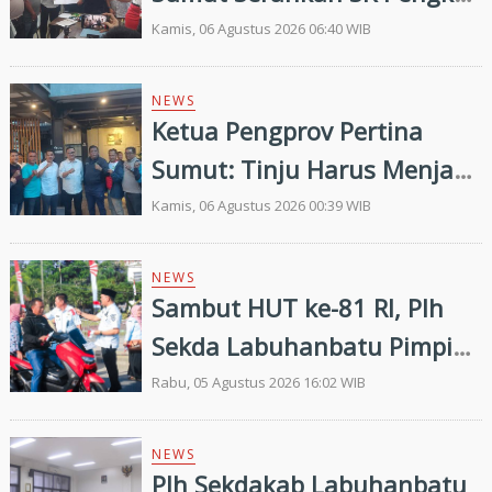
Pertina Madina Periode
Kamis, 06 Agustus 2026 06:40 WIB
2026–2030
NEWS
Ketua Pengprov Pertina
Sumut: Tinju Harus Menjadi
Jalan Membangun Masa
Kamis, 06 Agustus 2026 00:39 WIB
Depan Generasi Muda
NEWS
Sambut HUT ke-81 RI, Plh
Sekda Labuhanbatu Pimpin
Pembagian 300 Bendera
Rabu, 05 Agustus 2026 16:02 WIB
Merah Putih
NEWS
Plh Sekdakab Labuhanbatu