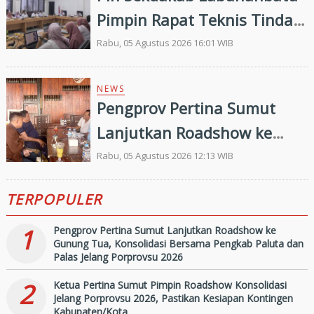
Pimpin Rapat Teknis Tindak
Lanjut Entry Meeting
Rabu, 05 Agustus 2026 16:01 WIB
Penilaian Kepatuhan
Pelayanan Publik Oleh
NEWS
Pengprov Pertina Sumut
Ombudsman RI tahun 2026
Lanjutkan Roadshow ke
Gunung Tua, Konsolidasi
Rabu, 05 Agustus 2026 12:13 WIB
Bersama Pengkab Paluta
TERPOPULER
dan Palas Jelang Porprovsu
2026
1
Pengprov Pertina Sumut Lanjutkan Roadshow ke
Gunung Tua, Konsolidasi Bersama Pengkab Paluta dan
Palas Jelang Porprovsu 2026
2
Ketua Pertina Sumut Pimpin Roadshow Konsolidasi
Jelang Porprovsu 2026, Pastikan Kesiapan Kontingen
Kabupaten/Kota