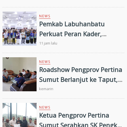
Digital
NEWS
Pemkab Labuhanbatu
Perkuat Peran Kader,
Efektivitas Penurunan
11 jam lalu
Stunting Masih Menjadi
Tantangan Bersama
NEWS
Roadshow Pengprov Pertina
Sumut Berlanjut ke Taput,
Pengkab Siap Dukung
kemarin
Pembinaan dan Targetkan
Prestasi di Porprovsu 2026
NEWS
Ketua Pengprov Pertina
Sumut Serahkan SK Pengkab