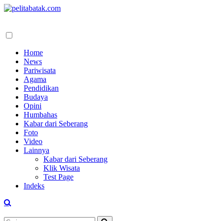
Home
News
Pariwisata
Agama
Pendidikan
Budaya
Opini
Humbahas
Kabar dari Seberang
Foto
Video
Lainnya
Kabar dari Seberang
Klik Wisata
Test Page
Indeks