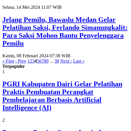
Selasa, 14 Mei 2024 11:07 WIB
Jelang Pemilu, Bawaslu Medan Gelar
Pelatihan Saksi, Ferlando Simanungkalit:
Para Saksi Mohon Bantu Penyelenggara
Pemilu
Kamis, 08 Februari 2024 07:38 WIB
« First
‹ Prev
1
2
3
4
5
6
7
8
9
...
38
Next ›
Last »
Terpopuler
1
PGRI Kabupaten Dairi Gelar Pelatihan
Praktis Pembuatan Perangkat
Pembelajaran Berbasis Artificial
Intelligence (AI)
2