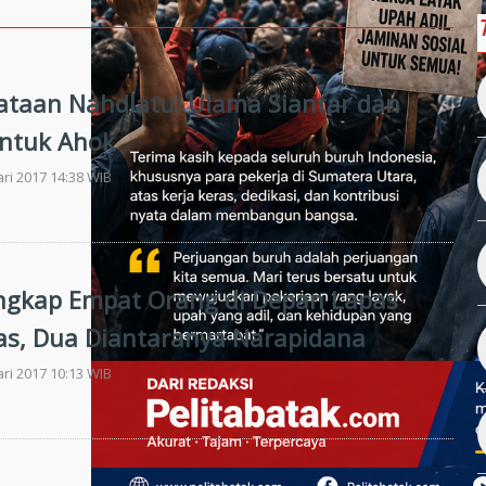
yataan Nahdlatul Ulama Siantar dan
ntuk Ahok
ari 2017 14:38 WIB
angkap Empat Orang di Depan Lapas
s, Dua Diantaranya Narapidana
ari 2017 10:13 WIB