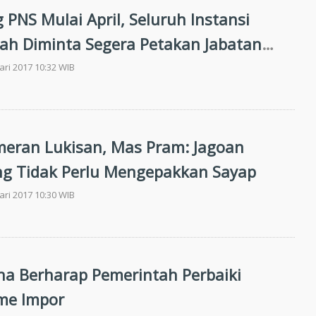
 PNS Mulai April, Seluruh Instansi
ah Diminta Segera Petakan Jabatan
al
ari 2017 10:32 WIB
eran Lukisan, Mas Pram: Jagoan
g Tidak Perlu Mengepakkan Sayap
ari 2017 10:30 WIB
a Berharap Pemerintah Perbaiki
me Impor