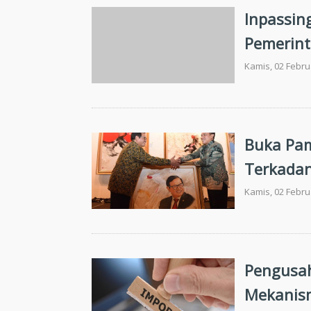
Inpassing
Pemerint
Fungsion
Kamis, 02 Febru
Buka Pam
Terkadan
Kamis, 02 Febru
Pengusah
Mekanis