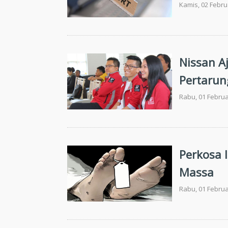
Kamis, 02 Febru
Nissan A
Pertarun
di Layar 
Rabu, 01 Februa
Perkosa I
Massa
Rabu, 01 Februa