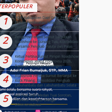
TERPOPULER
1
PGRI Kabupaten Dairi Gelar Pelatihan
Praktis Pembuatan Perangkat
Pembelajaran Berbasis Artificial
Intelligence (AI)
2
Pengprov Pertina Sumut Lanjutkan
Roadshow ke Gunung Tua, Konsolidasi
Bersama Pengkab Paluta dan Palas
Jelang Porprovsu 2026
3
Ketua Pertina Sumut Pimpin Roadshow
Konsolidasi Jelang Porprovsu 2026,
Pastikan Kesiapan Kontingen
Kabupaten/Kota
4
Roadshow Pertina Sumut Berlanjut ke
Kota Pinang, Konsolidasi Pengkab
Labuhanbatu dan Labuhanbatu Selatan
Jelang Porprovsu 2026
5
No Fest UHN Medan Tuai Sorotan,
Promosi Kampus Diduga
Dikomersialisasi