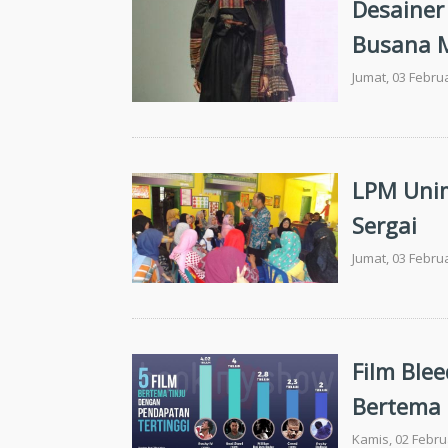
Desainer
Busana M
Jumat, 03 Febru
LPM Unim
Sergai
Jumat, 03 Febru
Film Blee
Bertema 
Kamis, 02 Febru