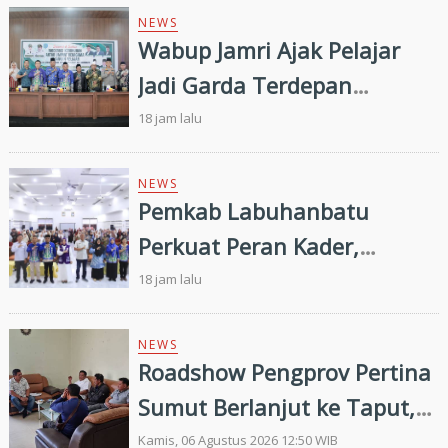
NEWS
Wabup Jamri Ajak Pelajar
Jadi Garda Terdepan
Merawat Kerukunan di Era
18 jam lalu
Digital
NEWS
Pemkab Labuhanbatu
Perkuat Peran Kader,
Efektivitas Penurunan
18 jam lalu
Stunting Masih Menjadi
Tantangan Bersama
NEWS
Roadshow Pengprov Pertina
Sumut Berlanjut ke Taput,
Pengkab Siap Dukung
Kamis, 06 Agustus 2026 12:50 WIB