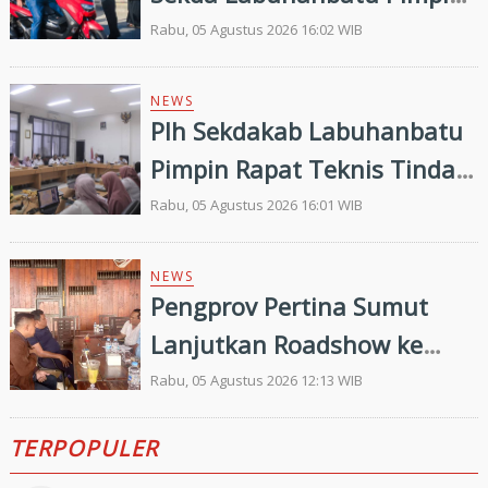
Pembagian 300 Bendera
Rabu, 05 Agustus 2026 16:02 WIB
Merah Putih
NEWS
Plh Sekdakab Labuhanbatu
Pimpin Rapat Teknis Tindak
Lanjut Entry Meeting
Rabu, 05 Agustus 2026 16:01 WIB
Penilaian Kepatuhan
Pelayanan Publik Oleh
NEWS
Pengprov Pertina Sumut
Ombudsman RI tahun 2026
Lanjutkan Roadshow ke
Gunung Tua, Konsolidasi
Rabu, 05 Agustus 2026 12:13 WIB
Bersama Pengkab Paluta
TERPOPULER
dan Palas Jelang Porprovsu