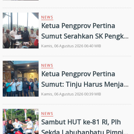
Pembinaan dan Targetkan
Prestasi di Porprovsu 2026
NEWS
Ketua Pengprov Pertina
Sumut Serahkan SK Pengkab
Pertina Madina Periode
Kamis, 06 Agustus 2026 06:40 WIB
2026–2030
NEWS
Ketua Pengprov Pertina
Sumut: Tinju Harus Menjadi
Jalan Membangun Masa
Kamis, 06 Agustus 2026 00:39 WIB
Depan Generasi Muda
NEWS
Sambut HUT ke-81 RI, Plh
Sekda Labuhanbatu Pimpin