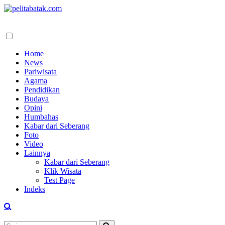
Home
News
Pariwisata
Agama
Pendidikan
Budaya
Opini
Humbahas
Kabar dari Seberang
Foto
Video
Lainnya
Kabar dari Seberang
Klik Wisata
Test Page
Indeks