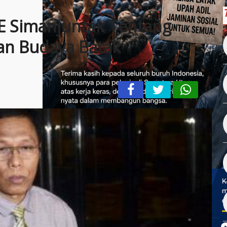
r E Simanjuntak Tentang
ian Budaya Batak