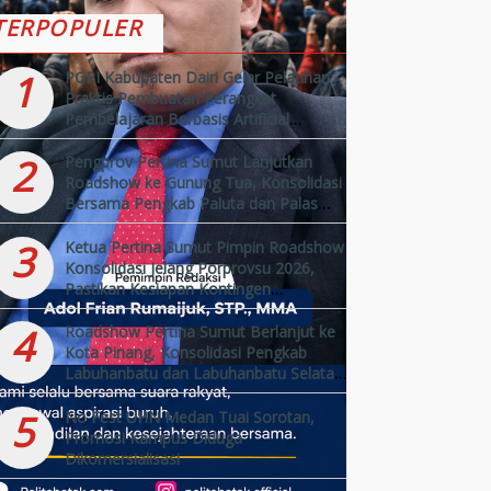
TERPOPULER
1
PGRI Kabupaten Dairi Gelar Pelatihan
Praktis Pembuatan Perangkat
Pembelajaran Berbasis Artificial
Intelligence (AI)
2
Pengprov Pertina Sumut Lanjutkan
Roadshow ke Gunung Tua, Konsolidasi
Bersama Pengkab Paluta dan Palas
Jelang Porprovsu 2026
3
Ketua Pertina Sumut Pimpin Roadshow
Konsolidasi Jelang Porprovsu 2026,
Pastikan Kesiapan Kontingen
Kabupaten/Kota
4
Roadshow Pertina Sumut Berlanjut ke
Kota Pinang, Konsolidasi Pengkab
Labuhanbatu dan Labuhanbatu Selatan
Jelang Porprovsu 2026
5
No Fest UHN Medan Tuai Sorotan,
Promosi Kampus Diduga
Dikomersialisasi