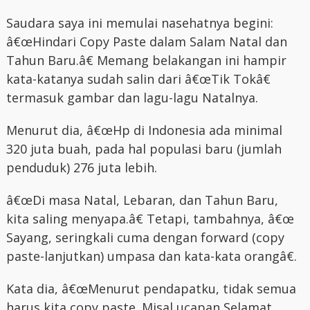
Saudara saya ini memulai nasehatnya begini:
â€œHindari Copy Paste dalam Salam Natal dan
Tahun Baru.â€ Memang belakangan ini hampir
kata-katanya sudah salin dari â€œTik Tokâ€
termasuk gambar dan lagu-lagu Natalnya.
Menurut dia, â€œHp di Indonesia ada minimal
320 juta buah, pada hal populasi baru (jumlah
penduduk) 276 juta lebih.
â€œDi masa Natal, Lebaran, dan Tahun Baru,
kita saling menyapa.â€ Tetapi, tambahnya, â€œ
Sayang, seringkali cuma dengan forward (copy
paste-lanjutkan) umpasa dan kata-kata orangâ€.
Kata dia, â€œMenurut pendapatku, tidak semua
harus kita copy paste. Misal ucapan Selamat