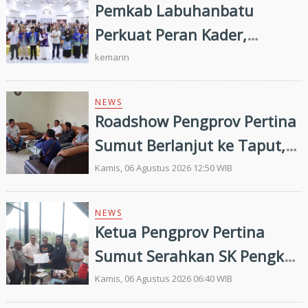
Pemkab Labuhanbatu
Perkuat Peran Kader,
Efektivitas Penurunan
kemarin
Stunting Masih Menjadi
Tantangan Bersama
NEWS
Roadshow Pengprov Pertina
Sumut Berlanjut ke Taput,
Pengkab Siap Dukung
Kamis, 06 Agustus 2026 12:50 WIB
Pembinaan dan Targetkan
Prestasi di Porprovsu 2026
NEWS
Ketua Pengprov Pertina
Sumut Serahkan SK Pengkab
Pertina Madina Periode
Kamis, 06 Agustus 2026 06:40 WIB
2026–2030