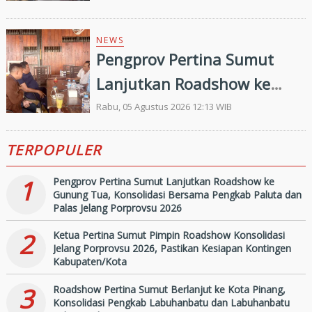
Penilaian Kepatuhan
Pelayanan Publik Oleh
NEWS
Pengprov Pertina Sumut
Ombudsman RI tahun 2026
Lanjutkan Roadshow ke
Gunung Tua, Konsolidasi
Rabu, 05 Agustus 2026 12:13 WIB
Bersama Pengkab Paluta
TERPOPULER
dan Palas Jelang Porprovsu
2026
1
Pengprov Pertina Sumut Lanjutkan Roadshow ke
Gunung Tua, Konsolidasi Bersama Pengkab Paluta dan
Palas Jelang Porprovsu 2026
2
Ketua Pertina Sumut Pimpin Roadshow Konsolidasi
Jelang Porprovsu 2026, Pastikan Kesiapan Kontingen
Kabupaten/Kota
3
Roadshow Pertina Sumut Berlanjut ke Kota Pinang,
Konsolidasi Pengkab Labuhanbatu dan Labuhanbatu