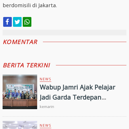
berdomisili di Jakarta.
KOMENTAR
BERITA TERKINI
NEWS
Wabup Jamri Ajak Pelajar
Jadi Garda Terdepan
Merawat Kerukunan di Era
kemarin
Digital
NEWS