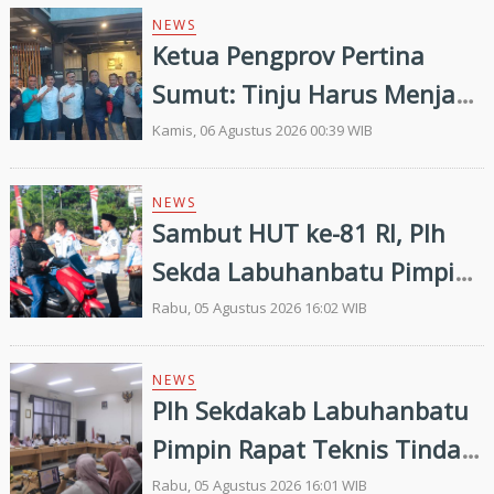
NEWS
Ketua Pengprov Pertina
Sumut: Tinju Harus Menjadi
Jalan Membangun Masa
Kamis, 06 Agustus 2026 00:39 WIB
Depan Generasi Muda
NEWS
Sambut HUT ke-81 RI, Plh
Sekda Labuhanbatu Pimpin
Pembagian 300 Bendera
Rabu, 05 Agustus 2026 16:02 WIB
Merah Putih
NEWS
Plh Sekdakab Labuhanbatu
Pimpin Rapat Teknis Tindak
Lanjut Entry Meeting
Rabu, 05 Agustus 2026 16:01 WIB