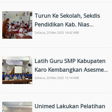
Marga Batak Toba
Turun Ke Sekolah, Sekdis
Pendidikan Kab. Nias
Pastikan UAS Berjalan
Selasa, 20 Mei 2025 14:42 WIB
Lancar
Latih Guru SMP Kabupaten
Karo Kembangkan Asesmen
Diagnostik Berbasis
Selasa, 20 Mei 2025 13:14 WIB
Teknologi, Unimed
Tunjukkan Komitmen
Unimed Lakukan Pelatihan