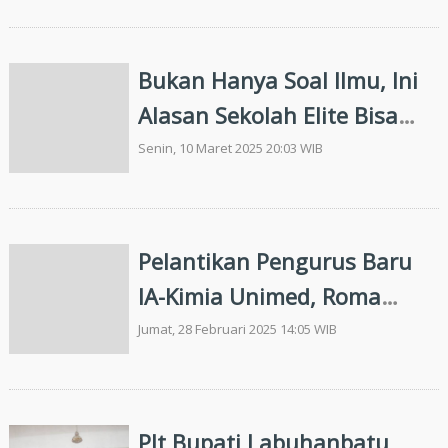
Takzil
Bukan Hanya Soal Ilmu, Ini
Alasan Sekolah Elite Bisa
Jadi Jembatan Kesuksesan
Senin, 10 Maret 2025 20:03 WIB
Anak
Pelantikan Pengurus Baru
IA-Kimia Unimed, Roma
Nababan Ajak Alumni
Jumat, 28 Februari 2025 14:05 WIB
Berkontribusi dalam
Kemajuan Kampus
Plt Bupati Labuhanbatu