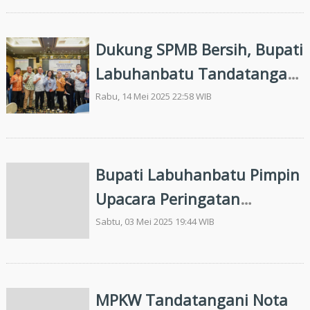
Inspektorat Dan BPK
Dukung SPMB Bersih, Bupati
Labuhanbatu Tandatangani
Fakta Integritas Tahun 2025
Rabu, 14 Mei 2025 22:58 WIB
Bupati Labuhanbatu Pimpin
Upacara Peringatan
Hardiknas di SMPN 1 Rantau
Sabtu, 03 Mei 2025 19:44 WIB
Selatan
MPKW Tandatangani Nota