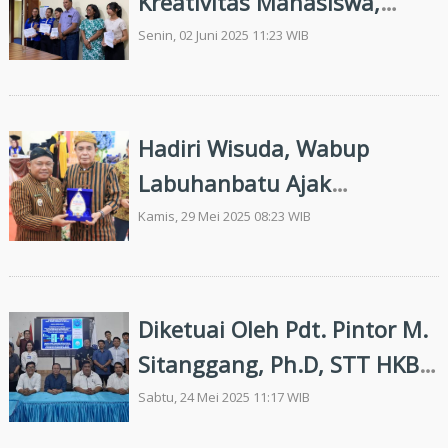
Kreativitas Mahasiswa,
Prodi Pendidikan bahasa
Senin, 02 Juni 2025 11:23 WIB
Inggris Selengerakan Lomba
Video Promos
Hadiri Wisuda, Wabup
Labuhanbatu Ajak
Wisudawan ULB Ciptakan
Kamis, 29 Mei 2025 08:23 WIB
Lapangan Kerja
Diketuai Oleh Pdt. Pintor M.
Sitanggang, Ph.D, STT HKBP
Seminarkan Penelitian Spirit
Sabtu, 24 Mei 2025 11:17 WIB
Pendirian Tugu Parsadaan