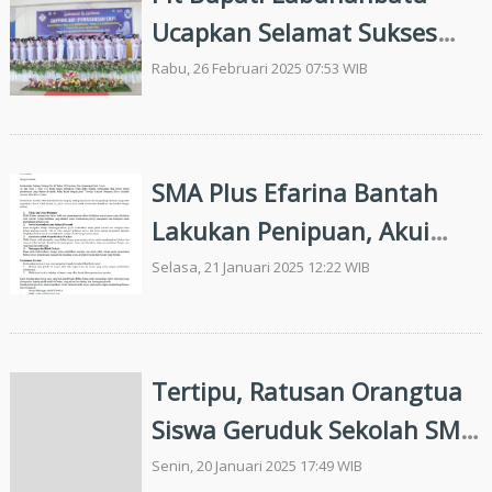
Ucapkan Selamat Sukses
Capping Day Institut
Rabu, 26 Februari 2025 07:53 WIB
Teknologi dan Kesehatan
Ika Bina
SMA Plus Efarina Bantah
Lakukan Penipuan, Akui
Kurangnya Komunikasi
Selasa, 21 Januari 2025 12:22 WIB
Dengan Orangtua Siswa
Tertipu, Ratusan Orangtua
Siswa Geruduk Sekolah SMA
Plus Efarina
Senin, 20 Januari 2025 17:49 WIB