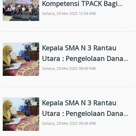
Kompetensi TPACK Bagi
Guru Matematika dan Sains
Selasa, 20 Mei 2025 13:04 WIB
Untuk Implementasi STEM
di Deliserdang
Kepala SMA N 3 Rantau
Utara : Pengelolaan Dana
BOS Harus Sesuai Dengan
Selasa, 20 Mei 2025 09:49 WIB
RAKS Dan Diaudit Oleh
Inspektorat Dan BPK
Kepala SMA N 3 Rantau
Utara : Pengelolaan Dana
BOS Harus Sesuai Dengan
Selasa, 20 Mei 2025 09:49 WIB
RAKS Dan Diaudit Oleh