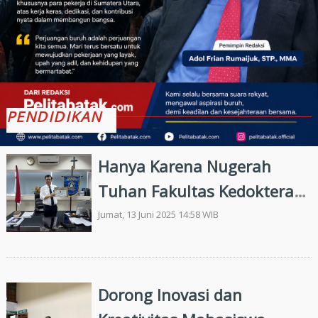
PENDIDIKAN
Hanya Karena Nugerah
Tuhan Fakultas Kedokteran
Nommensen Terakreditasi
Jumat, 13 Juni 2025 14:58 WIB
Unggul
Dorong Inovasi dan