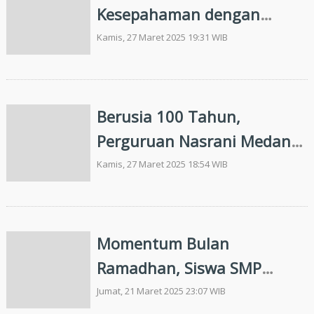
Kesepahaman dengan
Bimbel Gen-Zi
Kamis, 27 Maret 2025 19:31 WIB
Berusia 100 Tahun,
Perguruan Nasrani Medan
Gelar Jubileum dan Reuni
Kamis, 27 Maret 2025 18:54 WIB
Akbar Alumni
Momentum Bulan
Ramadhan, Siswa SMP
Negeri 3 Sidikalang Berbagi
Jumat, 21 Maret 2025 23:07 WIB