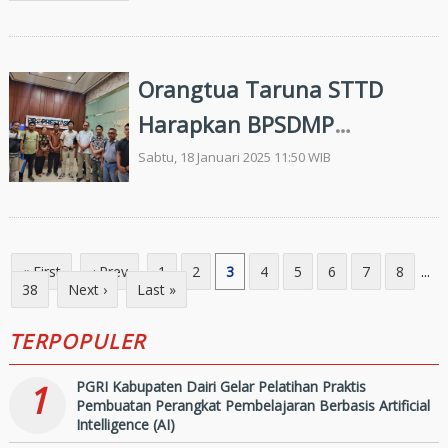
Orangtua Taruna STTD
Harapkan BPSDMP
Menindaklanjuti Aspirasi
Sabtu, 18 Januari 2025 11:50 WIB
Mereka
« First
‹ Prev
1
2
3
4
5
6
7
8
...
38
Next ›
Last »
TERPOPULER
1
PGRI Kabupaten Dairi Gelar Pelatihan Praktis
Pembuatan Perangkat Pembelajaran Berbasis Artificial
Intelligence (AI)