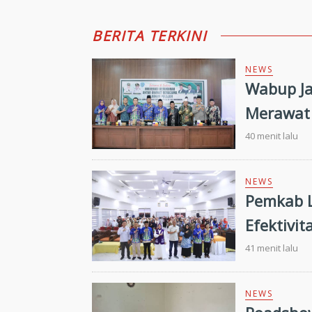
BERITA TERKINI
NEWS
Wabup Ja
Merawat 
40 menit lalu
NEWS
Pemkab L
Efektivi
Tantang
41 menit lalu
NEWS