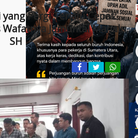
yang Pergi Terlalu Cepat:
 Wafatnya Jamuntal Manalu,
SH