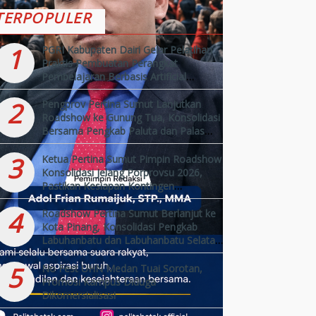
TERPOPULER
1
PGRI Kabupaten Dairi Gelar Pelatihan
Praktis Pembuatan Perangkat
Pembelajaran Berbasis Artificial
Intelligence (AI)
2
Pengprov Pertina Sumut Lanjutkan
Roadshow ke Gunung Tua, Konsolidasi
Bersama Pengkab Paluta dan Palas
Jelang Porprovsu 2026
3
Ketua Pertina Sumut Pimpin Roadshow
Konsolidasi Jelang Porprovsu 2026,
Pastikan Kesiapan Kontingen
Kabupaten/Kota
4
Roadshow Pertina Sumut Berlanjut ke
Kota Pinang, Konsolidasi Pengkab
Labuhanbatu dan Labuhanbatu Selatan
Jelang Porprovsu 2026
5
No Fest UHN Medan Tuai Sorotan,
Promosi Kampus Diduga
Dikomersialisasi