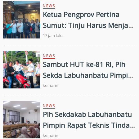
NEWS
Ketua Pengprov Pertina
Sumut: Tinju Harus Menjadi
Jalan Membangun Masa
17 jam lalu
Depan Generasi Muda
NEWS
Sambut HUT ke-81 RI, Plh
Sekda Labuhanbatu Pimpin
Pembagian 300 Bendera
kemarin
Merah Putih
NEWS
Plh Sekdakab Labuhanbatu
Pimpin Rapat Teknis Tindak
Lanjut Entry Meeting
kemarin