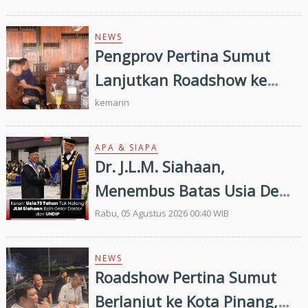
Penilaian Kepatuhan
Pelayanan Publik Oleh
NEWS
Pengprov Pertina Sumut
Ombudsman RI tahun 2026
Lanjutkan Roadshow ke
Gunung Tua, Konsolidasi
kemarin
Bersama Pengkab Paluta
dan Palas Jelang Porprovsu
APA & SIAPA
Dr. J.L.M. Siahaan,
2026
Menembus Batas Usia Demi
Ilmu Pengetahuan
Rabu, 05 Agustus 2026 00:40 WIB
NEWS
Roadshow Pertina Sumut
Berlanjut ke Kota Pinang,