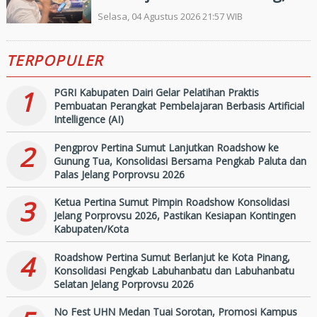
Konsolidasi Pengkab
Selasa, 04 Agustus 2026 21:57 WIB
Labuhanbatu dan
TERPOPULER
Labuhanbatu Selatan Jelang
Porprovsu 2026
1
PGRI Kabupaten Dairi Gelar Pelatihan Praktis
Pembuatan Perangkat Pembelajaran Berbasis Artificial
Intelligence (AI)
2
Pengprov Pertina Sumut Lanjutkan Roadshow ke
Gunung Tua, Konsolidasi Bersama Pengkab Paluta dan
Palas Jelang Porprovsu 2026
3
Ketua Pertina Sumut Pimpin Roadshow Konsolidasi
Jelang Porprovsu 2026, Pastikan Kesiapan Kontingen
Kabupaten/Kota
4
Roadshow Pertina Sumut Berlanjut ke Kota Pinang,
Konsolidasi Pengkab Labuhanbatu dan Labuhanbatu
Selatan Jelang Porprovsu 2026
No Fest UHN Medan Tuai Sorotan, Promosi Kampus