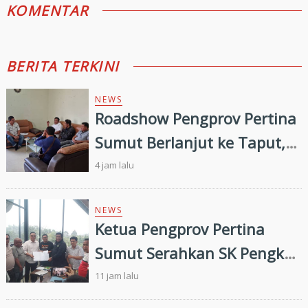
KOMENTAR
BERITA TERKINI
NEWS
Roadshow Pengprov Pertina
Sumut Berlanjut ke Taput,
Pengkab Siap Dukung
4 jam lalu
Pembinaan dan Targetkan
Prestasi di Porprovsu 2026
NEWS
Ketua Pengprov Pertina
Sumut Serahkan SK Pengkab
Pertina Madina Periode
11 jam lalu
2026–2030