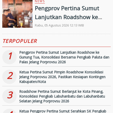
Pelayanan Publik Oleh
NEWS
Pengprov Pertina Sumut
Ombudsman RI tahun 2026
Lanjutkan Roadshow ke
Gunung Tua, Konsolidasi
Rabu, 05 Agustus 2026 12:13 WIB
Bersama Pengkab Paluta
TERPOPULER
dan Palas Jelang Porprovsu
2026
1
Pengprov Pertina Sumut Lanjutkan Roadshow ke
Gunung Tua, Konsolidasi Bersama Pengkab Paluta dan
Palas Jelang Porprovsu 2026
2
Ketua Pertina Sumut Pimpin Roadshow Konsolidasi
Jelang Porprovsu 2026, Pastikan Kesiapan Kontingen
Kabupaten/Kota
3
Roadshow Pertina Sumut Berlanjut ke Kota Pinang,
Konsolidasi Pengkab Labuhanbatu dan Labuhanbatu
Selatan Jelang Porprovsu 2026
Ketua Pengprov Pertina Sumut Serahkan SK Pengkab