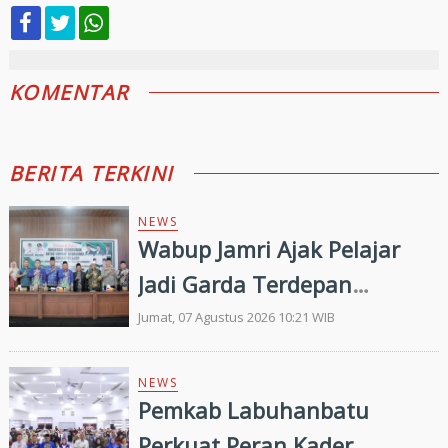
KOMENTAR
BERITA TERKINI
NEWS
Wabup Jamri Ajak Pelajar
Jadi Garda Terdepan
Merawat Kerukunan di Era
Jumat, 07 Agustus 2026 10:21 WIB
Digital
NEWS
Pemkab Labuhanbatu
Perkuat Peran Kader,