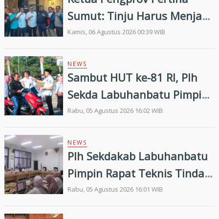
Sumut: Tinju Harus Menjadi
Jalan Membangun Masa
Kamis, 06 Agustus 2026 00:39 WIB
Depan Generasi Muda
NEWS
Sambut HUT ke-81 RI, Plh
Sekda Labuhanbatu Pimpin
Pembagian 300 Bendera
Rabu, 05 Agustus 2026 16:02 WIB
Merah Putih
NEWS
Plh Sekdakab Labuhanbatu
Pimpin Rapat Teknis Tindak
Lanjut Entry Meeting
Rabu, 05 Agustus 2026 16:01 WIB
Penilaian Kepatuhan