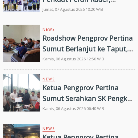
Efektivitas Penurunan
Jumat, 07 Agustus 2026 10:20 WIB
Stunting Masih Menjadi
Tantangan Bersama
NEWS
Roadshow Pengprov Pertina
Sumut Berlanjut ke Taput,
Pengkab Siap Dukung
Kamis, 06 Agustus 2026 12:50 WIB
Pembinaan dan Targetkan
Prestasi di Porprovsu 2026
NEWS
Ketua Pengprov Pertina
Sumut Serahkan SK Pengkab
Pertina Madina Periode
Kamis, 06 Agustus 2026 06:40 WIB
2026–2030
NEWS
Ketua Pengprov Pertina