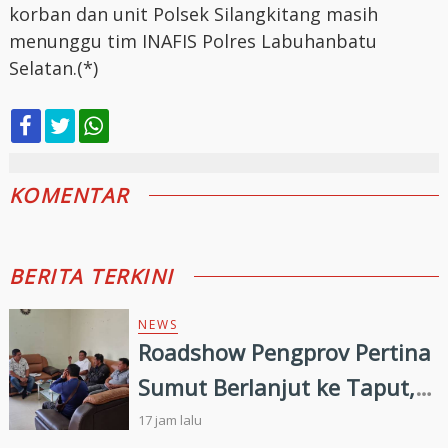
korban dan unit Polsek Silangkitang masih
menunggu tim INAFIS Polres Labuhanbatu
Selatan.(*)
KOMENTAR
BERITA TERKINI
NEWS
Roadshow Pengprov Pertina
Sumut Berlanjut ke Taput,
Pengkab Siap Dukung
17 jam lalu