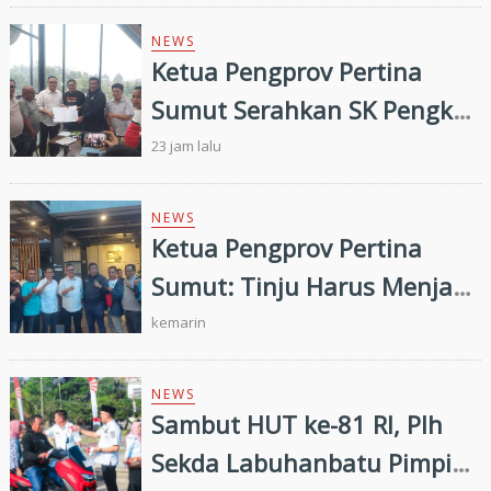
Pembinaan dan Targetkan
Prestasi di Porprovsu 2026
NEWS
Ketua Pengprov Pertina
Sumut Serahkan SK Pengkab
Pertina Madina Periode
23 jam lalu
2026–2030
NEWS
Ketua Pengprov Pertina
Sumut: Tinju Harus Menjadi
Jalan Membangun Masa
kemarin
Depan Generasi Muda
NEWS
Sambut HUT ke-81 RI, Plh
Sekda Labuhanbatu Pimpin