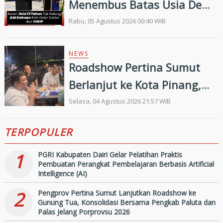
Menembus Batas Usia Demi
Ilmu Pengetahuan
Rabu, 05 Agustus 2026 00:40 WIB
NEWS
Roadshow Pertina Sumut
Berlanjut ke Kota Pinang,
Konsolidasi Pengkab
Selasa, 04 Agustus 2026 21:57 WIB
Labuhanbatu dan
TERPOPULER
Labuhanbatu Selatan Jelang
Porprovsu 2026
1
PGRI Kabupaten Dairi Gelar Pelatihan Praktis
Pembuatan Perangkat Pembelajaran Berbasis Artificial
Intelligence (AI)
2
Pengprov Pertina Sumut Lanjutkan Roadshow ke
Gunung Tua, Konsolidasi Bersama Pengkab Paluta dan
Palas Jelang Porprovsu 2026