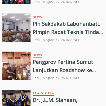
Pembagian 300 Bendera
Rabu, 05 Agustus 2026 16:02 WIB
Merah Putih
NEWS
Plh Sekdakab Labuhanbatu
Pimpin Rapat Teknis Tindak
Lanjut Entry Meeting
Rabu, 05 Agustus 2026 16:01 WIB
Penilaian Kepatuhan
Pelayanan Publik Oleh
NEWS
Pengprov Pertina Sumut
Ombudsman RI tahun 2026
Lanjutkan Roadshow ke
Gunung Tua, Konsolidasi
Rabu, 05 Agustus 2026 12:13 WIB
Bersama Pengkab Paluta
dan Palas Jelang Porprovsu
APA & SIAPA
Dr. J.L.M. Siahaan,
2026