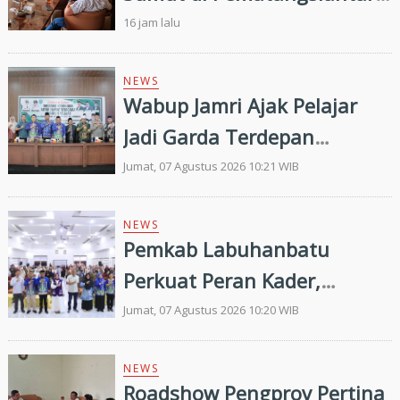
Perkuat Pembinaan Atlet
16 jam lalu
Menuju Porprovsu 2026
NEWS
Wabup Jamri Ajak Pelajar
Jadi Garda Terdepan
Merawat Kerukunan di Era
Jumat, 07 Agustus 2026 10:21 WIB
Digital
NEWS
Pemkab Labuhanbatu
Perkuat Peran Kader,
Efektivitas Penurunan
Jumat, 07 Agustus 2026 10:20 WIB
Stunting Masih Menjadi
Tantangan Bersama
NEWS
Roadshow Pengprov Pertina