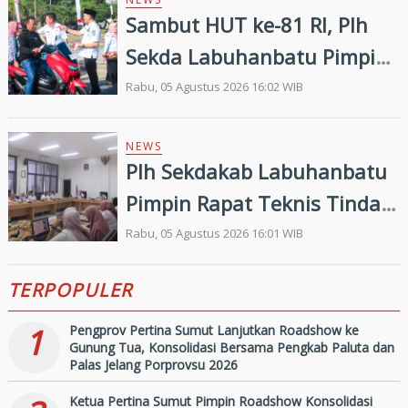
Sambut HUT ke-81 RI, Plh
Sekda Labuhanbatu Pimpin
Pembagian 300 Bendera
Rabu, 05 Agustus 2026 16:02 WIB
Merah Putih
NEWS
Plh Sekdakab Labuhanbatu
Pimpin Rapat Teknis Tindak
Lanjut Entry Meeting
Rabu, 05 Agustus 2026 16:01 WIB
Penilaian Kepatuhan
TERPOPULER
Pelayanan Publik Oleh
Ombudsman RI tahun 2026
1
Pengprov Pertina Sumut Lanjutkan Roadshow ke
Gunung Tua, Konsolidasi Bersama Pengkab Paluta dan
Palas Jelang Porprovsu 2026
Ketua Pertina Sumut Pimpin Roadshow Konsolidasi