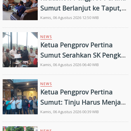
Sumut Berlanjut ke Taput,
Pengkab Siap Dukung
Kamis, 06 Agustus 2026 12:50 WIB
Pembinaan dan Targetkan
Prestasi di Porprovsu 2026
NEWS
Ketua Pengprov Pertina
Sumut Serahkan SK Pengkab
Pertina Madina Periode
Kamis, 06 Agustus 2026 06:40 WIB
2026–2030
NEWS
Ketua Pengprov Pertina
Sumut: Tinju Harus Menjadi
Jalan Membangun Masa
Kamis, 06 Agustus 2026 00:39 WIB
Depan Generasi Muda
NEWS