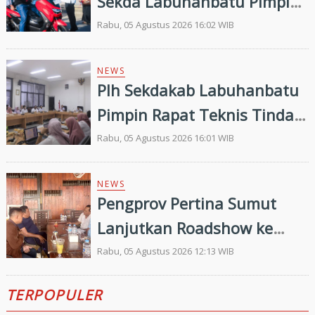
Sekda Labuhanbatu Pimpin
Pembagian 300 Bendera
Rabu, 05 Agustus 2026 16:02 WIB
Merah Putih
NEWS
Plh Sekdakab Labuhanbatu
Pimpin Rapat Teknis Tindak
Lanjut Entry Meeting
Rabu, 05 Agustus 2026 16:01 WIB
Penilaian Kepatuhan
Pelayanan Publik Oleh
NEWS
Pengprov Pertina Sumut
Ombudsman RI tahun 2026
Lanjutkan Roadshow ke
Gunung Tua, Konsolidasi
Rabu, 05 Agustus 2026 12:13 WIB
Bersama Pengkab Paluta
TERPOPULER
dan Palas Jelang Porprovsu