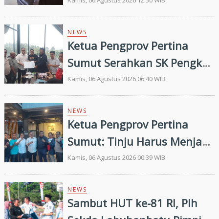
Pengkab Siap Dukung
Kamis, 06 Agustus 2026 12:50 WIB
Pembinaan dan Targetkan
Prestasi di Porprovsu 2026
NEWS
Ketua Pengprov Pertina
Sumut Serahkan SK Pengkab
Pertina Madina Periode
Kamis, 06 Agustus 2026 06:40 WIB
2026–2030
NEWS
Ketua Pengprov Pertina
Sumut: Tinju Harus Menjadi
Jalan Membangun Masa
Kamis, 06 Agustus 2026 00:39 WIB
Depan Generasi Muda
NEWS
Sambut HUT ke-81 RI, Plh