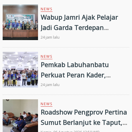
NEWS
Wabup Jamri Ajak Pelajar
Jadi Garda Terdepan
Merawat Kerukunan di Era
24 jam lalu
Digital
NEWS
Pemkab Labuhanbatu
Perkuat Peran Kader,
Efektivitas Penurunan
24 jam lalu
Stunting Masih Menjadi
Tantangan Bersama
NEWS
Roadshow Pengprov Pertina
Sumut Berlanjut ke Taput,