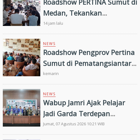
Roadshow PERTINA Sumut di
Medan, Tekankan
Penguatan Organisasi dan
14 jam lalu
Persiapan Porprovsu 2026
NEWS
Roadshow Pengprov Pertina
Sumut di Pematangsiantar,
Perkuat Pembinaan Atlet
kemarin
Menuju Porprovsu 2026
NEWS
Wabup Jamri Ajak Pelajar
Jadi Garda Terdepan
Merawat Kerukunan di Era
Jumat, 07 Agustus 2026 10:21 WIB
Digital