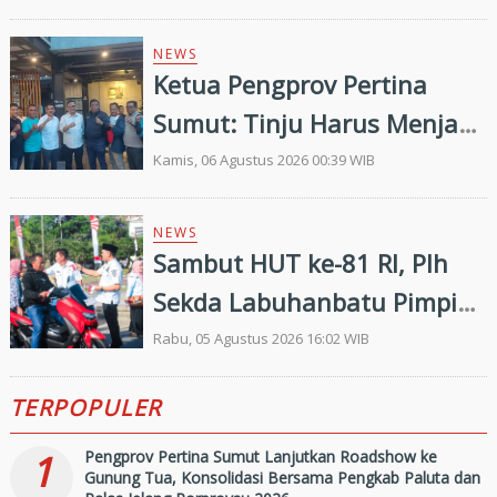
2026–2030
NEWS
Ketua Pengprov Pertina
Sumut: Tinju Harus Menjadi
Jalan Membangun Masa
Kamis, 06 Agustus 2026 00:39 WIB
Depan Generasi Muda
NEWS
Sambut HUT ke-81 RI, Plh
Sekda Labuhanbatu Pimpin
Pembagian 300 Bendera
Rabu, 05 Agustus 2026 16:02 WIB
Merah Putih
TERPOPULER
1
Pengprov Pertina Sumut Lanjutkan Roadshow ke
Gunung Tua, Konsolidasi Bersama Pengkab Paluta dan