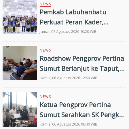
NEWS
Pemkab Labuhanbatu
Perkuat Peran Kader,
Efektivitas Penurunan
Jumat, 07 Agustus 2026 10:20 WIB
Stunting Masih Menjadi
Tantangan Bersama
NEWS
Roadshow Pengprov Pertina
Sumut Berlanjut ke Taput,
Pengkab Siap Dukung
Kamis, 06 Agustus 2026 12:50 WIB
Pembinaan dan Targetkan
Prestasi di Porprovsu 2026
NEWS
Ketua Pengprov Pertina
Sumut Serahkan SK Pengkab
Pertina Madina Periode
Kamis, 06 Agustus 2026 06:40 WIB