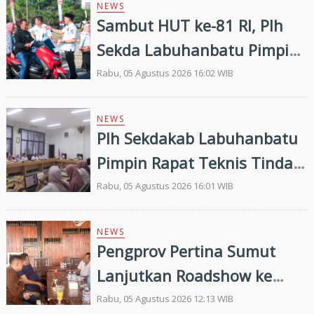
NEWS
Sambut HUT ke-81 RI, Plh
Sekda Labuhanbatu Pimpin
Pembagian 300 Bendera
Rabu, 05 Agustus 2026 16:02 WIB
Merah Putih
NEWS
Plh Sekdakab Labuhanbatu
Pimpin Rapat Teknis Tindak
Lanjut Entry Meeting
Rabu, 05 Agustus 2026 16:01 WIB
Penilaian Kepatuhan
Pelayanan Publik Oleh
NEWS
Pengprov Pertina Sumut
Ombudsman RI tahun 2026
Lanjutkan Roadshow ke
Gunung Tua, Konsolidasi
Rabu, 05 Agustus 2026 12:13 WIB