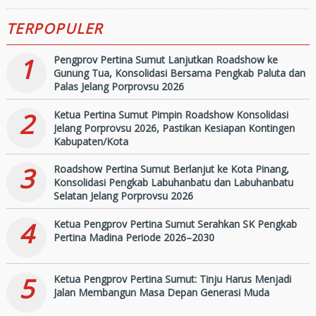
Bersama Pengkab Paluta
TERPOPULER
dan Palas Jelang Porprovsu
2026
1
Pengprov Pertina Sumut Lanjutkan Roadshow ke
Gunung Tua, Konsolidasi Bersama Pengkab Paluta dan
Palas Jelang Porprovsu 2026
2
Ketua Pertina Sumut Pimpin Roadshow Konsolidasi
Jelang Porprovsu 2026, Pastikan Kesiapan Kontingen
Kabupaten/Kota
3
Roadshow Pertina Sumut Berlanjut ke Kota Pinang,
Konsolidasi Pengkab Labuhanbatu dan Labuhanbatu
Selatan Jelang Porprovsu 2026
4
Ketua Pengprov Pertina Sumut Serahkan SK Pengkab
Pertina Madina Periode 2026–2030
5
Ketua Pengprov Pertina Sumut: Tinju Harus Menjadi
Jalan Membangun Masa Depan Generasi Muda