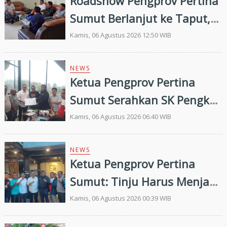
Roadshow Pengprov Pertina
Sumut Berlanjut ke Taput,
Pengkab Siap Dukung
Kamis, 06 Agustus 2026 12:50 WIB
Pembinaan dan Targetkan
Prestasi di Porprovsu 2026
NEWS
Ketua Pengprov Pertina
Sumut Serahkan SK Pengkab
Pertina Madina Periode
Kamis, 06 Agustus 2026 06:40 WIB
2026–2030
NEWS
Ketua Pengprov Pertina
Sumut: Tinju Harus Menjadi
Jalan Membangun Masa
Kamis, 06 Agustus 2026 00:39 WIB
Depan Generasi Muda