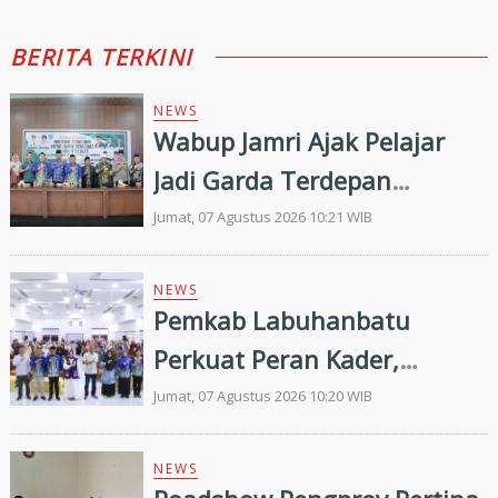
BERITA TERKINI
NEWS
Wabup Jamri Ajak Pelajar
Jadi Garda Terdepan
Merawat Kerukunan di Era
Jumat, 07 Agustus 2026 10:21 WIB
Digital
NEWS
Pemkab Labuhanbatu
Perkuat Peran Kader,
Efektivitas Penurunan
Jumat, 07 Agustus 2026 10:20 WIB
Stunting Masih Menjadi
Tantangan Bersama
NEWS