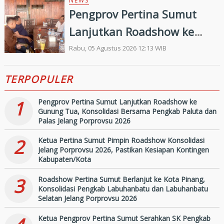
Pelayanan Publik Oleh
NEWS
Pengprov Pertina Sumut
Ombudsman RI tahun 2026
Lanjutkan Roadshow ke
Gunung Tua, Konsolidasi
Rabu, 05 Agustus 2026 12:13 WIB
Bersama Pengkab Paluta
TERPOPULER
dan Palas Jelang Porprovsu
2026
1
Pengprov Pertina Sumut Lanjutkan Roadshow ke
Gunung Tua, Konsolidasi Bersama Pengkab Paluta dan
Palas Jelang Porprovsu 2026
2
Ketua Pertina Sumut Pimpin Roadshow Konsolidasi
Jelang Porprovsu 2026, Pastikan Kesiapan Kontingen
Kabupaten/Kota
3
Roadshow Pertina Sumut Berlanjut ke Kota Pinang,
Konsolidasi Pengkab Labuhanbatu dan Labuhanbatu
Selatan Jelang Porprovsu 2026
Ketua Pengprov Pertina Sumut Serahkan SK Pengkab