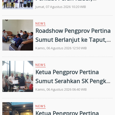
Efektivitas Penurunan
Jumat, 07 Agustus 2026 10:20 WIB
Stunting Masih Menjadi
Tantangan Bersama
NEWS
Roadshow Pengprov Pertina
Sumut Berlanjut ke Taput,
Pengkab Siap Dukung
Kamis, 06 Agustus 2026 12:50 WIB
Pembinaan dan Targetkan
Prestasi di Porprovsu 2026
NEWS
Ketua Pengprov Pertina
Sumut Serahkan SK Pengkab
Pertina Madina Periode
Kamis, 06 Agustus 2026 06:40 WIB
2026–2030
NEWS
Ketua Pengprov Pertina