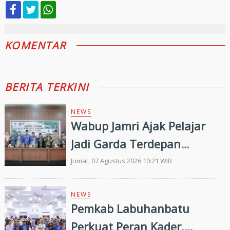
KOMENTAR
BERITA TERKINI
NEWS
Wabup Jamri Ajak Pelajar
Jadi Garda Terdepan
Merawat Kerukunan di Era
Jumat, 07 Agustus 2026 10:21 WIB
Digital
NEWS
Pemkab Labuhanbatu
Perkuat Peran Kader,