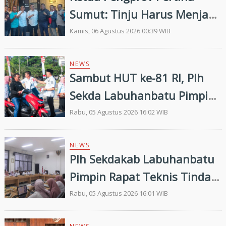
Sumut: Tinju Harus Menjadi
Jalan Membangun Masa
Kamis, 06 Agustus 2026 00:39 WIB
Depan Generasi Muda
NEWS
Sambut HUT ke-81 RI, Plh
Sekda Labuhanbatu Pimpin
Pembagian 300 Bendera
Rabu, 05 Agustus 2026 16:02 WIB
Merah Putih
NEWS
Plh Sekdakab Labuhanbatu
Pimpin Rapat Teknis Tindak
Lanjut Entry Meeting
Rabu, 05 Agustus 2026 16:01 WIB
Penilaian Kepatuhan