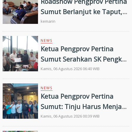
Roadshow Pengprov Pertina
Sumut Berlanjut ke Taput,
Pengkab Siap Dukung
kemarin
Pembinaan dan Targetkan
Prestasi di Porprovsu 2026
NEWS
Ketua Pengprov Pertina
Sumut Serahkan SK Pengkab
Pertina Madina Periode
Kamis, 06 Agustus 2026 06:40 WIB
2026–2030
NEWS
Ketua Pengprov Pertina
Sumut: Tinju Harus Menjadi
Jalan Membangun Masa
Kamis, 06 Agustus 2026 00:39 WIB
Depan Generasi Muda