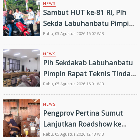
NEWS
Sambut HUT ke-81 RI, Plh
Sekda Labuhanbatu Pimpin
Pembagian 300 Bendera
Rabu, 05 Agustus 2026 16:02 WIB
Merah Putih
NEWS
Plh Sekdakab Labuhanbatu
Pimpin Rapat Teknis Tindak
Lanjut Entry Meeting
Rabu, 05 Agustus 2026 16:01 WIB
Penilaian Kepatuhan
Pelayanan Publik Oleh
NEWS
Pengprov Pertina Sumut
Ombudsman RI tahun 2026
Lanjutkan Roadshow ke
Gunung Tua, Konsolidasi
Rabu, 05 Agustus 2026 12:13 WIB