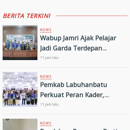
BERITA TERKINI
NEWS
Wabup Jamri Ajak Pelajar
Jadi Garda Terdepan
Merawat Kerukunan di Era
11 jam lalu
Digital
NEWS
Pemkab Labuhanbatu
Perkuat Peran Kader,
Efektivitas Penurunan
11 jam lalu
Stunting Masih Menjadi
Tantangan Bersama
NEWS