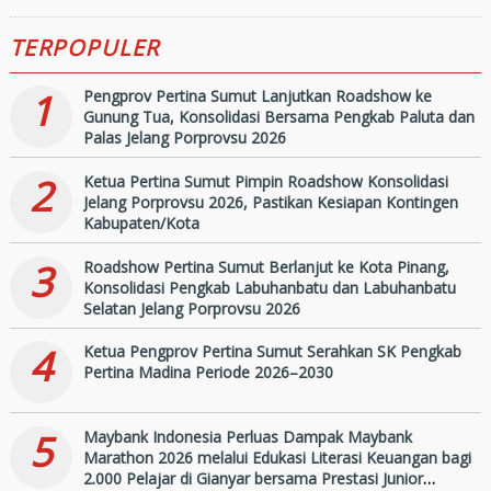
Bersama Pengkab Paluta
TERPOPULER
dan Palas Jelang Porprovsu
2026
1
Pengprov Pertina Sumut Lanjutkan Roadshow ke
Gunung Tua, Konsolidasi Bersama Pengkab Paluta dan
Palas Jelang Porprovsu 2026
2
Ketua Pertina Sumut Pimpin Roadshow Konsolidasi
Jelang Porprovsu 2026, Pastikan Kesiapan Kontingen
Kabupaten/Kota
3
Roadshow Pertina Sumut Berlanjut ke Kota Pinang,
Konsolidasi Pengkab Labuhanbatu dan Labuhanbatu
Selatan Jelang Porprovsu 2026
4
Ketua Pengprov Pertina Sumut Serahkan SK Pengkab
Pertina Madina Periode 2026–2030
5
Maybank Indonesia Perluas Dampak Maybank
Marathon 2026 melalui Edukasi Literasi Keuangan bagi
2.000 Pelajar di Gianyar bersama Prestasi Junior